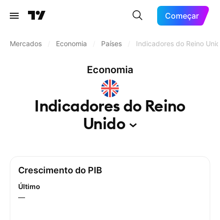
Começar
Mercados
/
Economia
/
Países
/
Indicadores do Reino Uni
Economia
Indicadores do Reino
Unido
Crescimento do PIB
Último
—