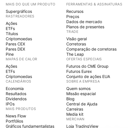
MAIS DO QUE UM PRODUTO
FERRAMENTAS & ASSINATURAS
Supergráficos
Recursos
RASTREADORES
Preços
Dados de mercado
Ações
Planos de presentes
ETFs
TRADE
Títulos
Criptomoedas
Visão geral
Pares CEX
Corretoras
Pares DEX
Comparação de corretoras
Pine
The Leap
MAPAS DE CALOR
OFERTAS ESPECIAIS
Ações
Futuros do CME Group
ETFs
Futuros Eurex
Criptomoedas
Conjunto de ações EUA
CALENDÁRIOS
SOBRE A EMPRESA
Economia
Quem somos
Resultados
Missão espacial
Dividendos
Blog
IPOs
Central de Ajuda
MAIS PRODUTOS
Carreiras
Media kit
News Flow
MERCHAN
Portfólios
Gráficos fundamentalistas
Loja TradingView