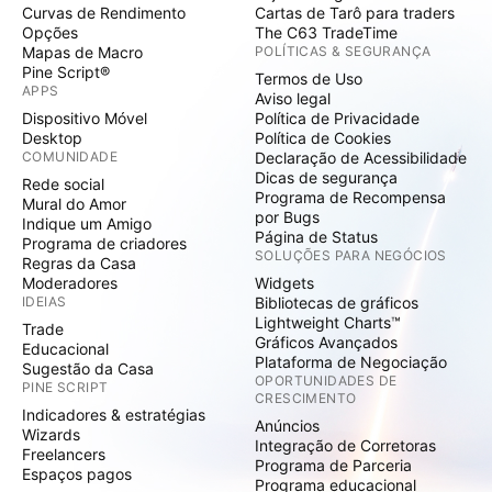
Curvas de Rendimento
Cartas de Tarô para traders
Opções
The C63 TradeTime
Mapas de Macro
POLÍTICAS & SEGURANÇA
Pine Script®
Termos de Uso
APPS
Aviso legal
Dispositivo Móvel
Política de Privacidade
Desktop
Política de Cookies
COMUNIDADE
Declaração de Acessibilidade
Dicas de segurança
Rede social
Programa de Recompensa
Mural do Amor
por Bugs
Indique um Amigo
Página de Status
Programa de criadores
SOLUÇÕES PARA NEGÓCIOS
Regras da Casa
Moderadores
Widgets
IDEIAS
Bibliotecas de gráficos
Lightweight Charts™
Trade
Gráficos Avançados
Educacional
Plataforma de Negociação
Sugestão da Casa
OPORTUNIDADES DE
PINE SCRIPT
CRESCIMENTO
Indicadores & estratégias
Anúncios
Wizards
Integração de Corretoras
Freelancers
Programa de Parceria
Espaços pagos
Programa educacional