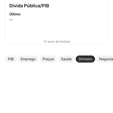
Dívida Pública/PIB
Último
—
10 anos de história
PIB
Emprego
Preços
Saúde
Dinheiro
Negoci
Mais