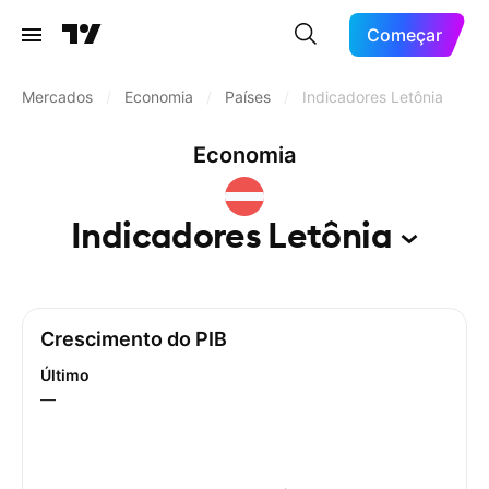
Começar
Mercados
/
Economia
/
Países
/
Indicadores Letônia
Economia
Indicadores
Letônia
Crescimento do PIB
Último
—