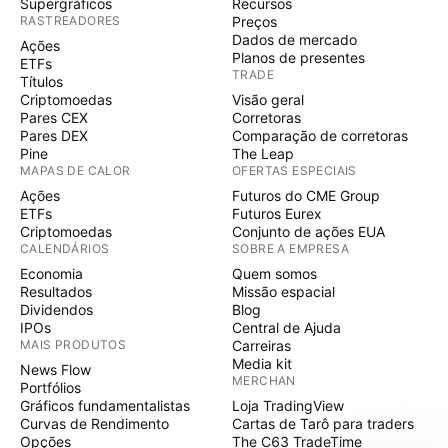
Supergráficos
Recursos
RASTREADORES
Preços
Dados de mercado
Ações
Planos de presentes
ETFs
TRADE
Títulos
Criptomoedas
Visão geral
Pares CEX
Corretoras
Pares DEX
Comparação de corretoras
Pine
The Leap
MAPAS DE CALOR
OFERTAS ESPECIAIS
Ações
Futuros do CME Group
ETFs
Futuros Eurex
Criptomoedas
Conjunto de ações EUA
CALENDÁRIOS
SOBRE A EMPRESA
Economia
Quem somos
Resultados
Missão espacial
Dividendos
Blog
IPOs
Central de Ajuda
MAIS PRODUTOS
Carreiras
Media kit
News Flow
MERCHAN
Portfólios
Gráficos fundamentalistas
Loja TradingView
Curvas de Rendimento
Cartas de Tarô para traders
Opções
The C63 TradeTime