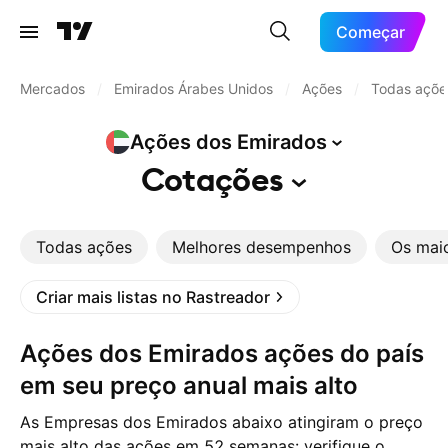
Começar
Mercados
/
Emirados Árabes Unidos
/
Ações
/
Todas açõe
Ações dos
Emirados
Cotações
Todas ações
Melhores desempenhos
Os mai
Criar mais listas no Rastreador
Ações dos Emirados ações do país
em seu preço anual mais alto
As Empresas dos Emirados abaixo atingiram o preço
mais alto das ações em 52 semanas: verifique o