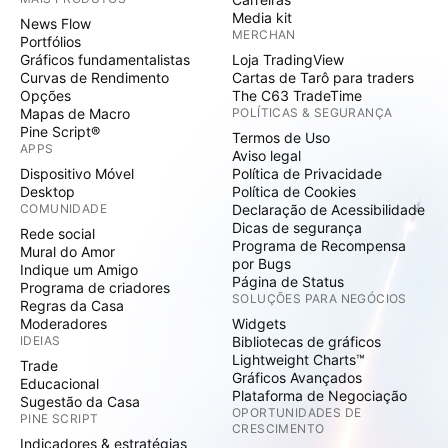
Media kit
News Flow
MERCHAN
Portfólios
Gráficos fundamentalistas
Loja TradingView
Curvas de Rendimento
Cartas de Tarô para traders
Opções
The C63 TradeTime
Mapas de Macro
POLÍTICAS & SEGURANÇA
Pine Script®
Termos de Uso
APPS
Aviso legal
Dispositivo Móvel
Política de Privacidade
Desktop
Política de Cookies
COMUNIDADE
Declaração de Acessibilidade
Dicas de segurança
Rede social
Programa de Recompensa
Mural do Amor
por Bugs
Indique um Amigo
Página de Status
Programa de criadores
SOLUÇÕES PARA NEGÓCIOS
Regras da Casa
Moderadores
Widgets
IDEIAS
Bibliotecas de gráficos
Lightweight Charts™
Trade
Gráficos Avançados
Educacional
Plataforma de Negociação
Sugestão da Casa
OPORTUNIDADES DE
PINE SCRIPT
CRESCIMENTO
Indicadores & estratégias