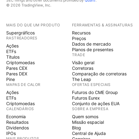
SEC filings and other documents provided by
Quartr
.
© 2026 TradingView, Inc.
MAIS DO QUE UM PRODUTO
FERRAMENTAS & ASSINATURAS
Supergráficos
Recursos
RASTREADORES
Preços
Dados de mercado
Ações
Planos de presentes
ETFs
TRADE
Títulos
Criptomoedas
Visão geral
Pares CEX
Corretoras
Pares DEX
Comparação de corretoras
Pine
The Leap
MAPAS DE CALOR
OFERTAS ESPECIAIS
Ações
Futuros do CME Group
ETFs
Futuros Eurex
Criptomoedas
Conjunto de ações EUA
CALENDÁRIOS
SOBRE A EMPRESA
Economia
Quem somos
Resultados
Missão espacial
Dividendos
Blog
IPOs
Central de Ajuda
MAIS PRODUTOS
Carreiras