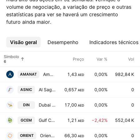
volume de negociação, a variação de preço e outras
estatísticas para ver se haverá um crescimento
futuro ainda maior.
Visão geral
Mais
Desempenho
Indicadores técnicos
Símbolo
Preço
Var %
Vol
Amanat Holdings PJSC
1,43
0,00%
982,84 K
AMANAT
AED
Al Sagr National Insurance Co. PSC
0,657
0,00%
0
ASNIC
AED
Dubai Insurance CompanyPSC
17,00
0,00%
0
DIN
AED
Gulf Cement Co.
1,21
−2,42%
552,04 K
GCEM
AED
Orient Insurance PJSC
66,30
0,00%
0
ORIENT
AED