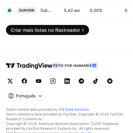
Sukoon Insurance PJSC
5,42
0,00%
0
SUKOON
AED
Criar mais listas no Rastreador
FEITO POR HUMANOS
Português
Select market data provided by
ICE Data Services
.
Select reference data provided by FactSet. Copyright © 2026 FactSet
Research Systems Inc.
Copyright © 2026, American Bankers Association. CUSIP Database
provided by FactSet Research Systems Inc. All rights reserved.