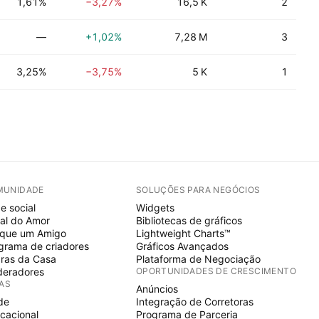
1,61%
−3,27%
16,5 K
2
—
+1,02%
7,28 M
3
3,25%
−3,75%
5 K
1
MUNIDADE
SOLUÇÕES PARA NEGÓCIOS
e social
Widgets
al do Amor
Bibliotecas de gráficos
ique um Amigo
Lightweight Charts™
grama de criadores
Gráficos Avançados
ras da Casa
Plataforma de Negociação
eradores
OPORTUNIDADES DE CRESCIMENTO
IAS
Anúncios
de
Integração de Corretoras
cacional
Programa de Parceria