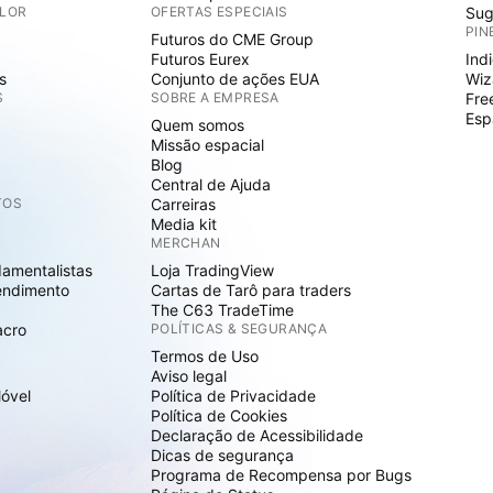
ALOR
OFERTAS ESPECIAIS
Sug
PIN
Futuros do CME Group
Futuros Eurex
Ind
s
Conjunto de ações EUA
Wiz
S
SOBRE A EMPRESA
Fre
Esp
Quem somos
Missão espacial
Blog
Central de Ajuda
TOS
Carreiras
Media kit
MERCHAN
damentalistas
Loja TradingView
endimento
Cartas de Tarô para traders
The C63 TradeTime
acro
POLÍTICAS & SEGURANÇA
Termos de Uso
Aviso legal
Móvel
Política de Privacidade
Política de Cookies
Declaração de Acessibilidade
Dicas de segurança
Programa de Recompensa por Bugs