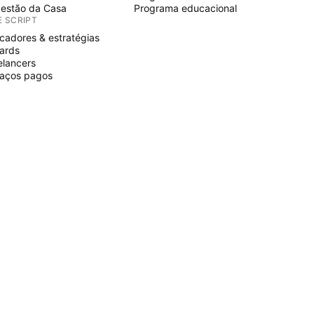
estão da Casa
Programa educacional
E SCRIPT
icadores & estratégias
ards
elancers
aços pagos