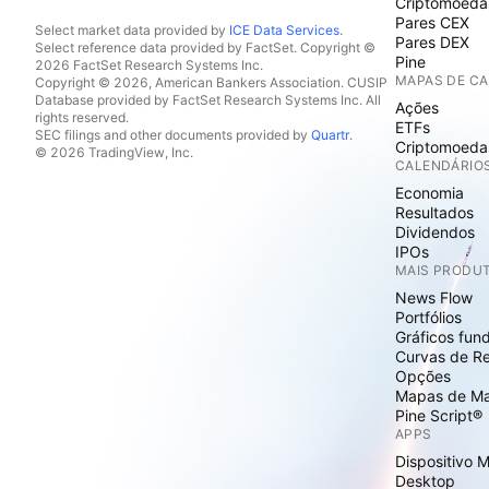
Criptomoeda
Pares CEX
Select market data provided by
ICE Data Services
.
Pares DEX
Select reference data provided by FactSet. Copyright ©
Pine
2026 FactSet Research Systems Inc.
MAPAS DE C
Copyright © 2026, American Bankers Association. CUSIP
Database provided by FactSet Research Systems Inc. All
Ações
rights reserved.
ETFs
SEC filings and other documents provided by
Quartr
.
Criptomoeda
© 2026 TradingView, Inc.
CALENDÁRIO
Economia
Resultados
Dividendos
IPOs
MAIS PRODU
News Flow
Portfólios
Gráficos fun
Curvas de R
Opções
Mapas de M
Pine Script®
APPS
Dispositivo 
Desktop