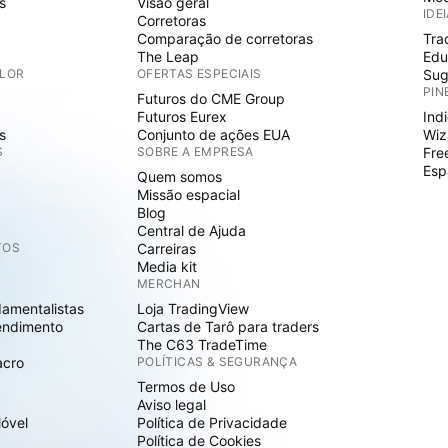
s
Visão geral
IDE
Corretoras
Comparação de corretoras
Tra
The Leap
Edu
ALOR
OFERTAS ESPECIAIS
Sug
PIN
Futuros do CME Group
Futuros Eurex
Ind
s
Conjunto de ações EUA
Wiz
S
SOBRE A EMPRESA
Fre
Esp
Quem somos
Missão espacial
Blog
Central de Ajuda
TOS
Carreiras
Media kit
MERCHAN
damentalistas
Loja TradingView
endimento
Cartas de Tarô para traders
The C63 TradeTime
acro
POLÍTICAS & SEGURANÇA
Termos de Uso
Aviso legal
Móvel
Política de Privacidade
Política de Cookies