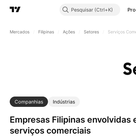
Pesquisar
Pro
Mercados
/
Filipinas
/
Ações
/
Setores
/
Serviços Come
S
Companhias
Indústrias
Empresas Filipinas envolvidas em um setor:
serviços comerciais