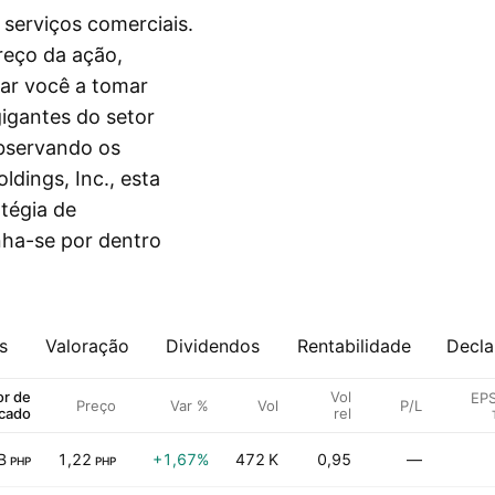
serviços comerciais.
reço da ação,
dar você a tomar
igantes do setor
observando os
dings, Inc., esta
atégia de
nha-se por dentro
s
Valoração
Dividendos
Rentabilidade
Decla
or de
Vol
EPS
Preço
Var %
Vol
P/L
cado
rel
B
1,22
+1,67%
472 K
0,95
—
PHP
PHP