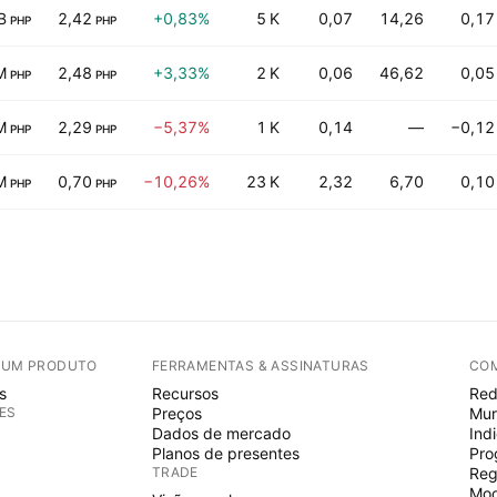
B
2,42
+0,83%
5 K
0,07
14,26
0,17
PHP
PHP
M
2,48
+3,33%
2 K
0,06
46,62
0,05
PHP
PHP
M
2,29
−5,37%
1 K
0,14
—
−0,12
PHP
PHP
M
0,70
−10,26%
23 K
2,32
6,70
0,10
PHP
PHP
E UM PRODUTO
FERRAMENTAS & ASSINATURAS
CO
s
Recursos
Red
ES
Preços
Mur
Dados de mercado
Ind
Planos de presentes
Pro
TRADE
Reg
Mod