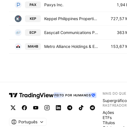
Paxys Inc.
1,94 
PAX
Keppel Philippines Properties, Inc.
727,57 
KEP
Easycall Communications Philippines, Inc.
363 
ECP
Metro Alliance Holdings & Equities Corp. Class B
153,67 
MAHB
MAIS DO QU
FEITO POR HUMANOS
Supergráfico
RASTREADOR
Ações
ETFs
Português
Títulos