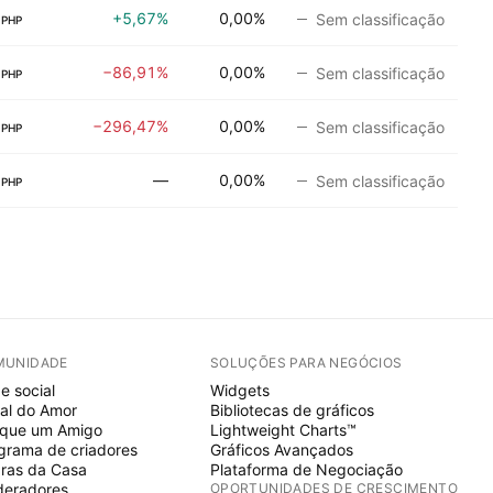
+5,67%
0,00%
Sem classificação
PHP
−86,91%
0,00%
Sem classificação
PHP
−296,47%
0,00%
Sem classificação
PHP
—
0,00%
Sem classificação
PHP
MUNIDADE
SOLUÇÕES PARA NEGÓCIOS
e social
Widgets
al do Amor
Bibliotecas de gráficos
ique um Amigo
Lightweight Charts™
grama de criadores
Gráficos Avançados
ras da Casa
Plataforma de Negociação
eradores
OPORTUNIDADES DE CRESCIMENTO