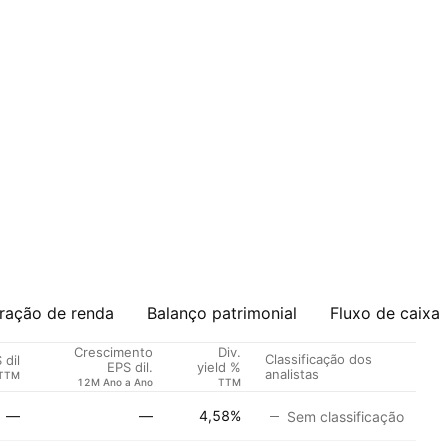
ração de renda
Balanço patrimonial
Fluxo de caixa
Crescimento
Div.
Classificação dos
 dil
EPS dil.
yield %
analistas
TTM
12M Ano a Ano
TTM
—
—
4,58%
Sem classificação