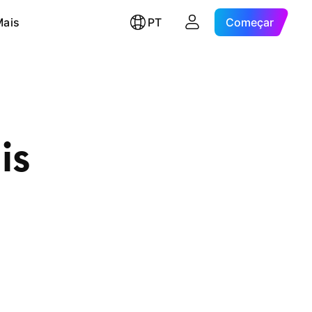
Mais
PT
Começar
is