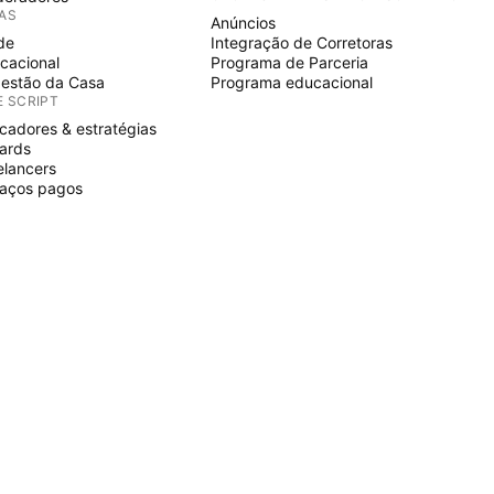
IAS
Anúncios
de
Integração de Corretoras
cacional
Programa de Parceria
estão da Casa
Programa educacional
E SCRIPT
icadores & estratégias
ards
elancers
aços pagos