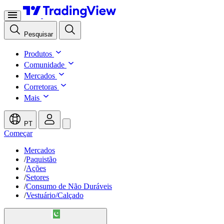
Pesquisar
Produtos
Comunidade
Mercados
Corretoras
Mais
PT
Começar
Mercados
/
Paquistão
/
Ações
/
Setores
/
Consumo de Não Duráveis
/
Vestuário/Calçado