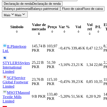
Declaração de renda
Declaração de renda
Balanço patrimonial
Balanço patrimonial
Fluxo de caixa
Fluxo de caixa
Mais
Mais
Valor de
Vol
E
Símbolo
Preço
Var %
Vol
P/L
mercado
rel
145,74 B
103,97
8,
ILP
Interloop
−0,41%
339,46 K
0,47
12,53
PKR
PKR
P
Ltd.
25,22 B
51,59
2,
STYLERS
Stylers
+3,16%
23,21 K
1,34
22,66
PKR
PKR
P
International
Limited
SGF
Service
23,76 B
115,10
11
−0,45%
39,23 K
0,85
10,35
Global Footwear
PKR
PKR
P
Limited
MSOT
Masood
133,40
14
9 B
PKR
−5,20%
51,56 K
0,20
9,29
Textile Mills
PKR
P
Limited