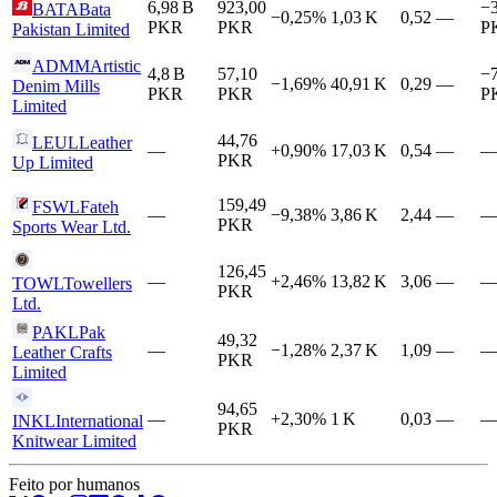
6,98 B
923,00
−
BATA
Bata
−0,25%
1,03 K
0,52
—
PKR
PKR
P
Pakistan Limited
ADMM
Artistic
4,8 B
57,10
−7
−1,69%
40,91 K
0,29
—
Denim Mills
PKR
PKR
P
Limited
44,76
LEUL
Leather
—
+0,90%
17,03 K
0,54
—
PKR
Up Limited
159,49
FSWL
Fateh
—
−9,38%
3,86 K
2,44
—
PKR
Sports Wear Ltd.
126,45
—
+2,46%
13,82 K
3,06
—
TOWL
Towellers
PKR
Ltd.
PAKL
Pak
49,32
—
−1,28%
2,37 K
1,09
—
Leather Crafts
PKR
Limited
94,65
—
+2,30%
1 K
0,03
—
INKL
International
PKR
Knitwear Limited
Feito por humanos