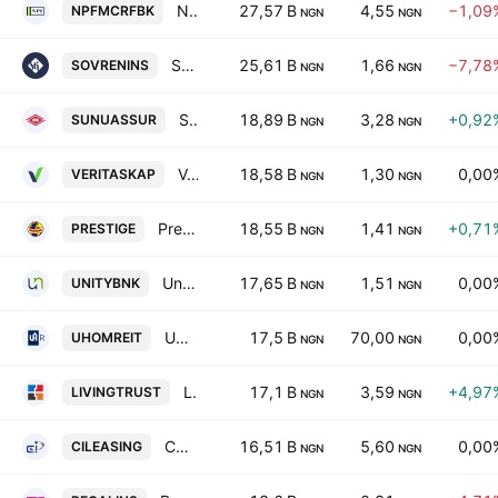
NPF Microfinance Bank PLC
27,57 B
4,55
−1,09
NPFMCRFBK
NGN
NGN
Sovereign Trust Insurance PLC
25,61 B
1,66
−7,78
SOVRENINS
NGN
NGN
SUNU Assurances Nigeria Plc
18,89 B
3,28
+0,92
SUNUASSUR
NGN
NGN
Veritas Kapital Assurance Plc
18,58 B
1,30
0,00
VERITASKAP
NGN
NGN
Prestige Assurance Co. Plc
18,55 B
1,41
+0,71
PRESTIGE
NGN
NGN
Unity Bank PLC
17,65 B
1,51
0,00
UNITYBNK
NGN
NGN
UH Real Estate Investment Trust
17,5 B
70,00
0,00
UHOMREIT
NGN
NGN
LivingTrust Mortgage Bank PLC
17,1 B
3,59
+4,97
LIVINGTRUST
NGN
NGN
C&I Leasing PLC
16,51 B
5,60
0,00
CILEASING
NGN
NGN