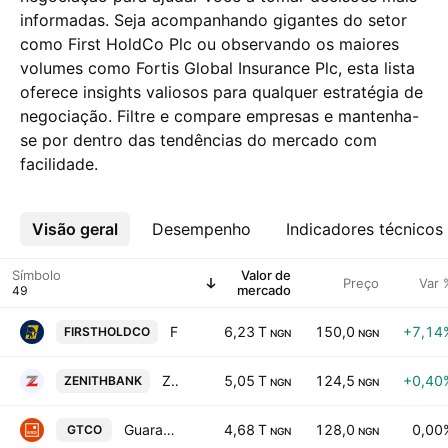
informadas. Seja acompanhando gigantes do setor
como First HoldCo Plc ou observando os maiores
volumes como Fortis Global Insurance Plc, esta lista
oferece insights valiosos para qualquer estratégia de
negociação. Filtre e compare empresas e mantenha-
se por dentro das tendências do mercado com
facilidade.
Visão geral
Mais
Desempenho
Indicadores técnicos
Símbolo
Valor de
Preço
Var 
mercado
First HoldCo Plc
6,23 T
150,0
+7,14
FIRSTHOLDCO
NGN
NGN
Zenith Bank PLC
5,05 T
124,5
+0,40
ZENITHBANK
NGN
NGN
Guaranty Trust Holding Company Plc
4,68 T
128,0
0,00
GTCO
NGN
NGN