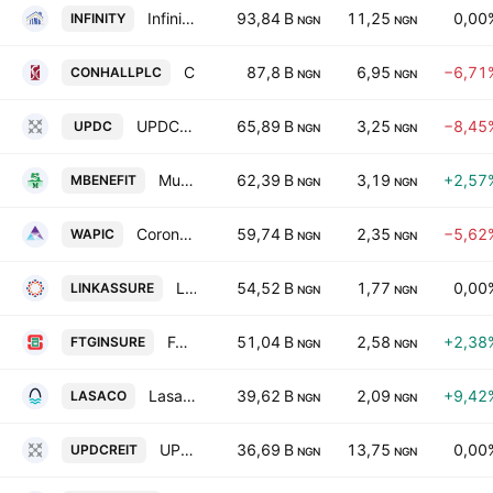
Infinity Trust Mortgage Bank Plc
93,84 B
11,25
0,00
INFINITY
NGN
NGN
Consolidated Hallmark Holdings Plc
87,8 B
6,95
−6,71
CONHALLPLC
NGN
NGN
UPDC Plc
65,89 B
3,25
−8,45
UPDC
NGN
NGN
Mutual Benefits Assurance PLC
62,39 B
3,19
+2,57
MBENEFIT
NGN
NGN
Coronation Insurance Plc
59,74 B
2,35
−5,62
WAPIC
NGN
NGN
Linkage Assurance PLC
54,52 B
1,77
0,00
LINKASSURE
NGN
NGN
Fortis Global Insurance Plc
51,04 B
2,58
+2,38
FTGINSURE
NGN
NGN
Lasaco Assurance PLC
39,62 B
2,09
+9,42
LASACO
NGN
NGN
UPDC Real Estate Investment Trust
36,69 B
13,75
0,00
UPDCREIT
NGN
NGN