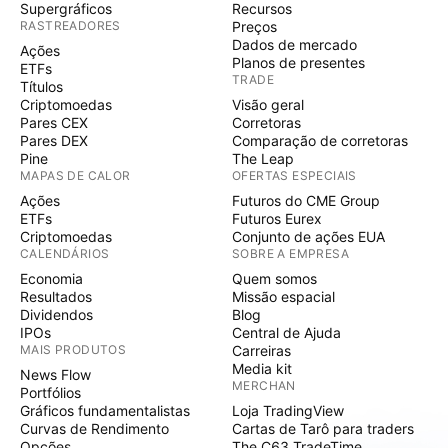
Supergráficos
Recursos
RASTREADORES
Preços
Dados de mercado
Ações
Planos de presentes
ETFs
TRADE
Títulos
Criptomoedas
Visão geral
Pares CEX
Corretoras
Pares DEX
Comparação de corretoras
Pine
The Leap
MAPAS DE CALOR
OFERTAS ESPECIAIS
Ações
Futuros do CME Group
ETFs
Futuros Eurex
Criptomoedas
Conjunto de ações EUA
CALENDÁRIOS
SOBRE A EMPRESA
Economia
Quem somos
Resultados
Missão espacial
Dividendos
Blog
IPOs
Central de Ajuda
MAIS PRODUTOS
Carreiras
Media kit
News Flow
MERCHAN
Portfólios
Gráficos fundamentalistas
Loja TradingView
Curvas de Rendimento
Cartas de Tarô para traders
Opções
The C63 TradeTime