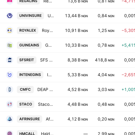
Regency Alliance Insurance PLC
13,6 B
0,81
−4,71
REGALINS
NGN
NGN
Universal Insurance Plc
13,44 B
0,84
0,00
UNIVINSURE
NGN
NGN
Royal Exchange PLC
10,91 B
1,25
−5,30
ROYALEX
NGN
NGN
Guinea Insurance PLC
10,33 B
0,78
+5,41
GUINEAINS
NGN
NGN
SFS Real Estate Investment Trust
8,38 B
418,8
0,00
SFSREIT
NGN
NGN
International Energy Insurance Co. Plc
5,33 B
4,04
−2,65
INTENEGINS
NGN
NGN
DEAP Capital Management & Trust Plc
4,52 B
3,03
+1,00
CMFC
NGN
NGN
Staco Insurance PLC
4,48 B
0,48
0,00
STACO
NGN
NGN
African Alliance Insurance PLC
4,12 B
0,20
0,00
AFRINSURE
NGN
NGN
Haldane McCall Plc
—
2,99
0,00
HMCALL
NGN