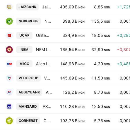
Jaiz Bank PLC
405,09 B
8,85
+1,72
JAIZBANK
NGN
NGN
Nigerian Exchange Group PLC
398,3 B
135,5
0,00
NGXGROUP
NGN
NGN
United Capital Plc
324,9 B
18,05
+0,28
UCAP
NGN
NGN
NEM Insurance Plc
165,54 B
32,90
−0,30
NEM
NGN
NGN
Aiico Insurance PLC
148,98 B
4,20
+0,48
AIICO
NGN
NGN
VFD Group PLC
145,69 B
11,50
0,00
VFDGROUP
NGN
NGN
Abbey Bank Plc
126,2 B
8,70
0,00
ABBEYBANK
NGN
NGN
AXA Mansard Insurance PLC
110,28 B
12,50
0,00
MANSARD
NGN
NGN
Cornerstone Insurance PLC
103,78 B
5,75
0,00
CORNERST
NGN
NGN