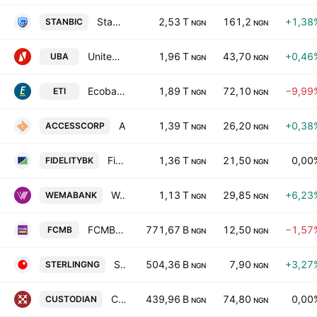
Stanbic IBTC Holdings Plc
2,53 T
161,2
+1,38
STANBIC
NGN
NGN
United Bank for Africa PLC
1,96 T
43,70
+0,46
UBA
NGN
NGN
Ecobank Transnational, Inc.
1,89 T
72,10
−9,99
ETI
NGN
NGN
Access Holdings Plc
1,39 T
26,20
+0,38
ACCESSCORP
NGN
NGN
Fidelity Bank PLC
1,36 T
21,50
0,00
FIDELITYBK
NGN
NGN
Wema Bank PLC
1,13 T
29,85
+6,23
WEMABANK
NGN
NGN
FCMB Group Plc
771,67 B
12,50
−1,57
FCMB
NGN
NGN
Sterling Financial Holdings Company Limited
504,36 B
7,90
+3,27
STERLINGNG
NGN
NGN
Custodian Investment Plc
439,96 B
74,80
0,00
CUSTODIAN
NGN
NGN