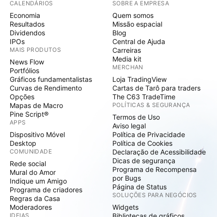
CALENDÁRIOS
SOBRE A EMPRESA
Economia
Quem somos
Resultados
Missão espacial
Dividendos
Blog
IPOs
Central de Ajuda
MAIS PRODUTOS
Carreiras
Media kit
News Flow
MERCHAN
Portfólios
Gráficos fundamentalistas
Loja TradingView
Curvas de Rendimento
Cartas de Tarô para traders
Opções
The C63 TradeTime
Mapas de Macro
POLÍTICAS & SEGURANÇA
Pine Script®
Termos de Uso
APPS
Aviso legal
Dispositivo Móvel
Política de Privacidade
Desktop
Política de Cookies
COMUNIDADE
Declaração de Acessibilidade
Dicas de segurança
Rede social
Programa de Recompensa
Mural do Amor
por Bugs
Indique um Amigo
Página de Status
Programa de criadores
SOLUÇÕES PARA NEGÓCIOS
Regras da Casa
Moderadores
Widgets
IDEIAS
Bibliotecas de gráficos