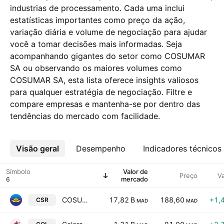
industrias de processamento. Cada uma inclui
estatísticas importantes como preço da ação,
variação diária e volume de negociação para ajudar
você a tomar decisões mais informadas. Seja
acompanhando gigantes do setor como COSUMAR
SA ou observando os maiores volumes como
COSUMAR SA, esta lista oferece insights valiosos
para qualquer estratégia de negociação. Filtre e
compare empresas e mantenha-se por dentro das
tendências do mercado com facilidade.
Visão geral
Mais
Desempenho
Indicadores técnicos
Símbolo
Valor de
Preço
V
mercado
COSUMAR SA
17,82 B
188,60
+1,
CSR
MAD
MAD