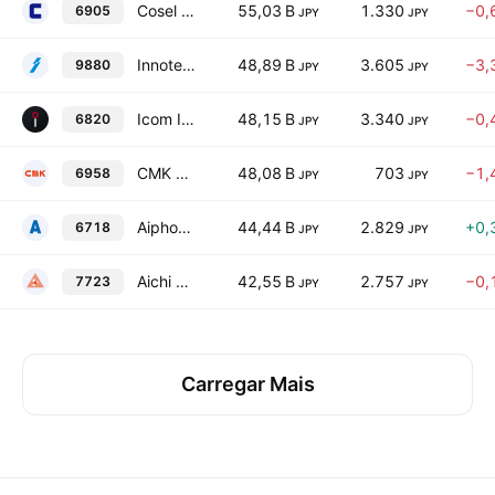
Cosel Co., Ltd.
55,03 B
1.330
−0,
6905
JPY
JPY
Innotech Corporation
48,89 B
3.605
−3,
9880
JPY
JPY
Icom Incorporated
48,15 B
3.340
−0,
6820
JPY
JPY
CMK Corporation
48,08 B
703
−1,
6958
JPY
JPY
Aiphone Co., Ltd.
44,44 B
2.829
+0,
6718
JPY
JPY
Aichi Tokei Denki Co., Ltd.
42,55 B
2.757
−0,
7723
JPY
JPY
Carregar Mais