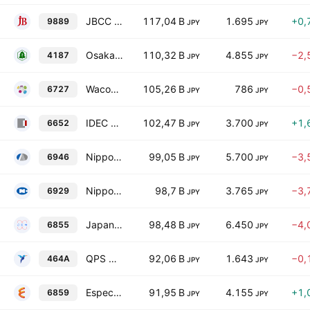
JBCC Holdings Inc.
117,04 B
1.695
+0,
9889
JPY
JPY
Osaka Organic Chemical Industry Ltd.
110,32 B
4.855
−2,
4187
JPY
JPY
Wacom Co., Ltd.
105,26 B
786
−0,
6727
JPY
JPY
IDEC Corporation
102,47 B
3.700
+1,
6652
JPY
JPY
Nippon Avionics Co., Ltd.
99,05 B
5.700
−3,
6946
JPY
JPY
Nippon Ceramic Co., Ltd.
98,7 B
3.765
−3,
6929
JPY
JPY
Japan Electronic Materials Corporation
98,48 B
6.450
−4,
6855
JPY
JPY
QPS Holdings, Inc.
92,06 B
1.643
−0,
464A
JPY
JPY
Espec Corp.
91,95 B
4.155
+1,
6859
JPY
JPY