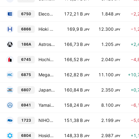
Elecom Co., Ltd.
172,21 B
1.848
−2,
6750
JPY
JPY
Hioki E.E.Corporation
169,9 B
12.300
−1,
6866
JPY
JPY
Astroscale Holdings Inc.
166,73 B
1.205
+2,
186A
JPY
JPY
Hochiki Corporation
166,52 B
2.040
−4,
6745
JPY
JPY
Megachips Corporation
162,82 B
11.100
+10,
6875
JPY
JPY
Japan Aviation Electronics Industry, Limited
160,84 B
2.350
+0,
6807
JPY
JPY
Yamaichi Electronics Co., Ltd.
158,24 B
8.100
−6,
6941
JPY
JPY
NIHON DENGI CO., LTD.
151,38 B
2.199
−5,
1723
JPY
JPY
Hosiden Corp.
148,33 B
2.987
+1,
6804
JPY
JPY