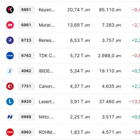
Keyence Corporation
20,74 T
85.110
−0,
6861
JPY
JPY
Murata Manufacturing Co., Ltd.
13,69 T
7.263
−2,
6981
JPY
JPY
Renesas Electronics Corporation
6,53 T
3.757
+2,
6723
JPY
JPY
TDK Corporation
5,72 T
2.988,0
−0,
6762
JPY
JPY
IBIDEN CO., LTD.
5,34 T
19.110
+0,
4062
JPY
JPY
Canon Inc.
4,37 T
4.635
+2,
7751
JPY
JPY
Lasertec Corp.
3,91 T
37.460
−13,
6920
JPY
JPY
Nitto Denko Corp.
2,25 T
3.517
+0,
6988
JPY
JPY
ROHM Company Limited
1,83 T
4.571
−0,
6963
JPY
JPY