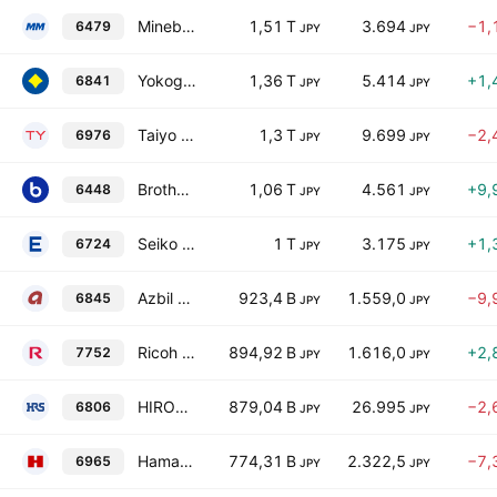
MinebeaMitsumi Inc.
1,51 T
3.694
−1,
6479
JPY
JPY
Yokogawa Electric Corp.
1,36 T
5.414
+1,
6841
JPY
JPY
Taiyo Yuden Co., Ltd.
1,3 T
9.699
−2,
6976
JPY
JPY
Brother Industries, Ltd.
1,06 T
4.561
+9,
6448
JPY
JPY
Seiko Epson Corp.
1 T
3.175
+1,
6724
JPY
JPY
Azbil Corporation
923,4 B
1.559,0
−9,
6845
JPY
JPY
Ricoh Company, Ltd.
894,92 B
1.616,0
+2,
7752
JPY
JPY
HIROSE ELECTRIC CO., LTD.
879,04 B
26.995
−2,
6806
JPY
JPY
Hamamatsu Photonics K.K.
774,31 B
2.322,5
−7,
6965
JPY
JPY