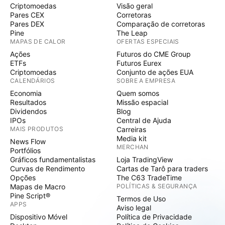
Criptomoedas
Visão geral
Pares CEX
Corretoras
Pares DEX
Comparação de corretoras
Pine
The Leap
MAPAS DE CALOR
OFERTAS ESPECIAIS
Ações
Futuros do CME Group
ETFs
Futuros Eurex
Criptomoedas
Conjunto de ações EUA
CALENDÁRIOS
SOBRE A EMPRESA
Economia
Quem somos
Resultados
Missão espacial
Dividendos
Blog
IPOs
Central de Ajuda
MAIS PRODUTOS
Carreiras
Media kit
News Flow
MERCHAN
Portfólios
Gráficos fundamentalistas
Loja TradingView
Curvas de Rendimento
Cartas de Tarô para traders
Opções
The C63 TradeTime
Mapas de Macro
POLÍTICAS & SEGURANÇA
Pine Script®
Termos de Uso
APPS
Aviso legal
Dispositivo Móvel
Política de Privacidade