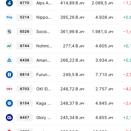
Alps Alpine Co., Ltd.
414,89 B
2.089,5
−1,
6770
JPY
JPY
Nippon Electric Glass Co., Ltd.
395,26 B
4.928
+0,
5214
JPY
JPY
Socionext Inc.
361,96 B
1.981,0
−1,
6526
JPY
JPY
Nohmi Bosai Ltd.
277,4 B
4.605
+0,
6744
JPY
JPY
Amano Corporation
266,22 B
3.934
+0,
6436
JPY
JPY
Furuno Electric Co., Ltd.
249,5 B
7.710
−2,
6814
JPY
JPY
OKI Electric Industry Company, Limited
248,72 B
2.757
−4,
6703
JPY
JPY
Kaga Electronics Co., Ltd.
248,37 B
4.845
−2,
8154
JPY
JPY
Glory Ltd.
245,34 B
4.855
+2,
6457
JPY
JPY