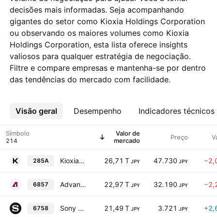
decisões mais informadas. Seja acompanhando
gigantes do setor como Kioxia Holdings Corporation
ou observando os maiores volumes como Kioxia
Holdings Corporation, esta lista oferece insights
valiosos para qualquer estratégia de negociação.
Filtre e compare empresas e mantenha-se por dentro
das tendências do mercado com facilidade.
Visão geral
Mais
Desempenho
Indicadores técnicos
Símbolo
Valor de
Preço
V
mercado
Kioxia Holdings Corporation
26,71 T
47.730
−2,
285A
JPY
JPY
Advantest Corp.
22,97 T
32.190
−2,
6857
JPY
JPY
Sony Group Corporation
21,49 T
3.721
+2,
6758
JPY
JPY