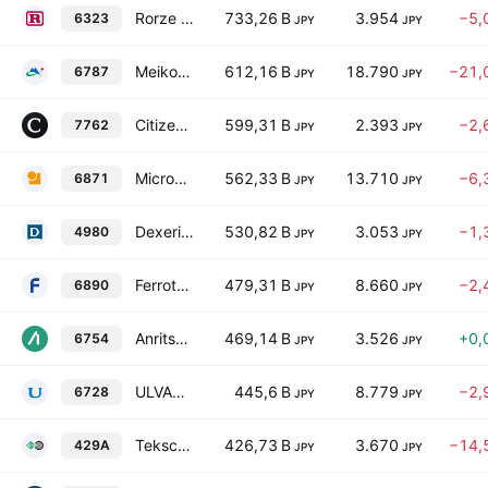
Rorze Corporation
733,26 B
3.954
−5,
6323
JPY
JPY
Meiko Electronics Co., Ltd.
612,16 B
18.790
−21,
6787
JPY
JPY
Citizen Watch Co, Ltd.
599,31 B
2.393
−2,
7762
JPY
JPY
Micronics Japan Co., Ltd.
562,33 B
13.710
−6,
6871
JPY
JPY
Dexerials Corp.
530,82 B
3.053
−1,
4980
JPY
JPY
Ferrotec Corporation
479,31 B
8.660
−2,
6890
JPY
JPY
Anritsu Corporation
469,14 B
3.526
+0,
6754
JPY
JPY
ULVAC, Inc.
445,6 B
8.779
−2,
6728
JPY
JPY
Tekscend Photomask Corp.
426,73 B
3.670
−14,
429A
JPY
JPY