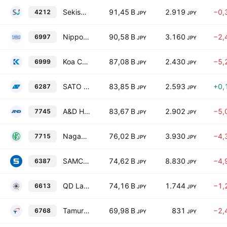
Sekisui Jushi Corporation
91,45 B
2.919
−0,
4212
JPY
JPY
Nippon Chemi-Con Corporation
90,58 B
3.160
−2,
6997
JPY
JPY
Koa Corporation
87,08 B
2.430
−5,
6999
JPY
JPY
SATO CORPORATION
83,85 B
2.593
+0,
6287
JPY
JPY
A&D HOLON Holdings Company. Limited
83,67 B
2.902
−5,
7745
JPY
JPY
Nagano Keiki Co., Ltd.
76,02 B
3.930
−4,
7715
JPY
JPY
SAMCO, Inc.
74,62 B
8.830
−4,
6387
JPY
JPY
QD Laser, Inc.
74,16 B
1.744
−1,
6613
JPY
JPY
Tamura Corporation
69,98 B
831
−2,
6768
JPY
JPY