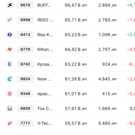
BUFFALO INC.
66,47 B
2.894
+4,
6676
JPY
JPY
IRISO Electronics Co., Ltd.
65,71 B
2.780
−1,
6908
JPY
JPY
Riso Kagaku Corporation
65,23 B
1.096
+2,
6413
JPY
JPY
Nihon Dempa Kogyo Co., Ltd.
64,42 B
2.797
−4,
6779
JPY
JPY
Kyosan Electric Manufacturing Co., Ltd.
63,22 B
924
−8,
6742
JPY
JPY
New Cosmos Electric Co., Ltd.
61,26 B
4.845
−2,
6824
JPY
JPY
ispace,inc.
61,01 B
415
−0,
9348
JPY
JPY
Toa Corporation
57,91 B
1.669
0,
6809
JPY
JPY
V-Technology Co., Ltd.
56,57 B
5.460
−6,
7717
JPY
JPY