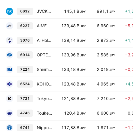
JVCKENWOOD Corporation
145,1 B
991,1
+1,
6632
JPY
JPY
AIMECHATEC Ltd.
139,48 B
6.960
−5,
6227
JPY
JPY
Ai Holdings Corporation
139,14 B
2.973
+1,
3076
JPY
JPY
OPTEX GROUP Company Limited
133,96 B
3.585
−3,
6914
JPY
JPY
Shinmaywa Industries,Ltd.
133,18 B
2.019
−0,
7224
JPY
JPY
KOHOKU KOGYO CO. LTD.
123,48 B
4.965
+4,
6524
JPY
JPY
Tokyo Keiki Inc.
121,88 B
7.210
−2,
7721
JPY
JPY
Toukei Computer Co., Ltd.
120,4 B
6.600
0,
4746
JPY
JPY
Nippon Signal Company, Limited
117,88 B
1.871
−1,
6741
JPY
JPY