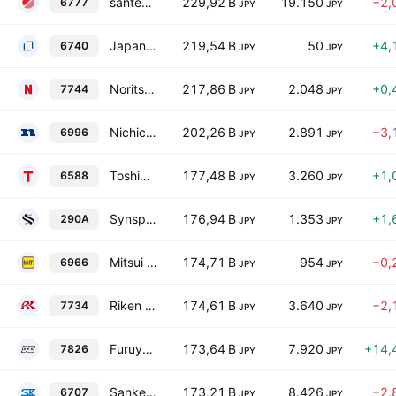
santec Holdings Corporation
229,92 B
19.150
−2,
6777
JPY
JPY
Japan Display Inc.
219,54 B
50
+4,
6740
JPY
JPY
Noritsu Koki Co., Ltd.
217,86 B
2.048
+0,
7744
JPY
JPY
Nichicon Corporation
202,26 B
2.891
−3,
6996
JPY
JPY
Toshiba Tec Corp.
177,48 B
3.260
+1,
6588
JPY
JPY
Synspective Inc.
176,94 B
1.353
+1,
290A
JPY
JPY
Mitsui High-Tec, Inc.
174,71 B
954
−0,
6966
JPY
JPY
Riken Keiki Co., Ltd.
174,61 B
3.640
−2,
7734
JPY
JPY
Furuya Metal Co., Ltd.
173,64 B
7.920
+14,
7826
JPY
JPY
Sanken Electric Co., Ltd.
173,21 B
8.426
−2,
6707
JPY
JPY