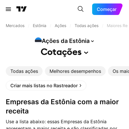
Começar
Mercados
/
Estônia
/
Ações
/
Todas ações
/
Maiores Rec
Ações da
Estônia
Cotações
Todas ações
Melhores desempenhos
Os mai
Criar mais listas no Rastreador
Empresas da Estônia com a maior
receita
Use a lista abaixo: essas Empresas da Estônia
apresentam a maior receita e são classificadas por