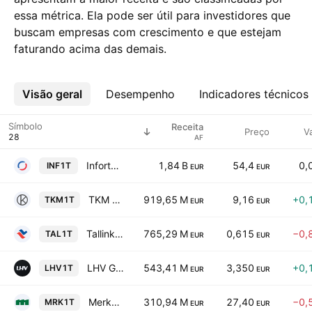
essa métrica. Ela pode ser útil para investidores que
buscam empresas com crescimento e que estejam
faturando acima das demais.
Visão geral
Mais
Desempenho
Indicadores técnicos
Símbolo
Receita
Preço
V
AF
Infortar AS
1,84 B
54,4
0,
INF1T
EUR
EUR
TKM Grupp AS
919,65 M
9,16
+0,
TKM1T
EUR
EUR
Tallink Grupp AS
765,29 M
0,615
−0,
TAL1T
EUR
EUR
LHV Group AS
543,41 M
3,350
+0,
LHV1T
EUR
EUR
Merko Ehitus AS
310,94 M
27,40
−0,
MRK1T
EUR
EUR