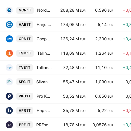
Nordecon AS
208,28 M
0,596
−0,
NCN1T
EUR
EUR
Harju Elekter Group AS
174,05 M
5,14
+0,
HAE1T
EUR
EUR
Coop Pank AS
136,24 M
2,300
+0,
CPA1T
EUR
EUR
Tallinna Sadam AS
118,69 M
1,264
−0,
TSM1T
EUR
EUR
Tallinna Vesi AS Class A
72,48 M
11,10
+0,
TVE1T
EUR
EUR
Silvano Fashion Group AS
55,47 M
1,090
0,
SFG1T
EUR
EUR
Pro Kapital Grupp AS
53,52 M
0,650
0,
PKG1T
EUR
EUR
Hepsor AS
35,78 M
5,22
−0,
HPR1T
EUR
EUR
PRFoods AS
18,78 M
0,0576
+0,
PRF1T
EUR
EUR