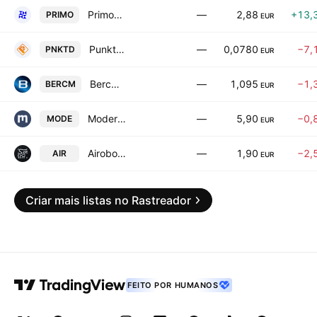
Primostar Group AS
—
2,88
+13,
PRIMO
EUR
Punktid Technologies AS
—
0,0780
−7,
PNKTD
EUR
Bercman Technologies AS
—
1,095
−1,
BERCM
EUR
Modera AS
—
5,90
−0,
MODE
EUR
Airobot Technologies AS
—
1,90
−2,
AIR
EUR
Criar mais listas no Rastreador
FEITO POR HUMANOS