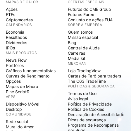
MAPAS DE CALOR
OFERTAS ESPECIAIS
Ações
Futuros do CME Group
ETFs
Futuros Eurex
Criptomoedas
Conjunto de ações EUA
CALENDÁRIOS
SOBRE A EMPRESA
Economia
Quem somos
Resultados
Missão espacial
Dividendos
Blog
IPOs
Central de Ajuda
MAIS PRODUTOS
Carreiras
Media kit
News Flow
MERCHAN
Portfólios
Gráficos fundamentalistas
Loja TradingView
Curvas de Rendimento
Cartas de Tarô para traders
Opções
The C63 TradeTime
Mapas de Macro
POLÍTICAS & SEGURANÇA
Pine Script®
Termos de Uso
APPS
Aviso legal
Dispositivo Móvel
Política de Privacidade
Desktop
Política de Cookies
COMUNIDADE
Declaração de Acessibilidade
Dicas de segurança
Rede social
Programa de Recompensa
Mural do Amor
por Bugs