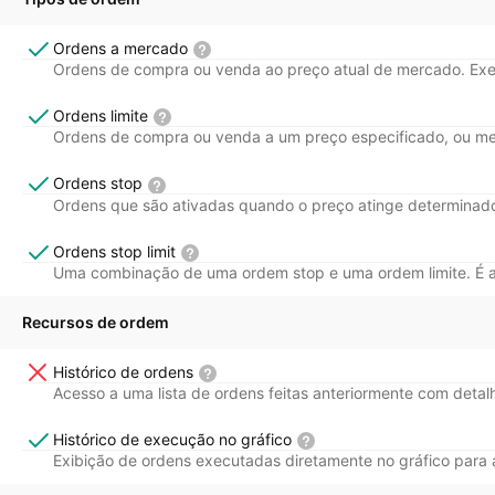
trading, including access to the desktop
Ordens a mercado
platform and mobile trading app, featuring
Ordens de compra ou venda ao preço atual de mercado. Ex
advanced charting, technical analysis, and
trade simulation.
Ordens limite
Ordens de compra ou venda a um preço especificado, ou mel
Ordens stop
Ordens que são ativadas quando o preço atinge determinad
Ordens stop limit
Uma combinação de uma ordem stop e uma ordem limite. É ati
Recursos de ordem
Histórico de ordens
Acesso a uma lista de ordens feitas anteriormente com deta
Histórico de execução no gráfico
Exibição de ordens executadas diretamente no gráfico para a