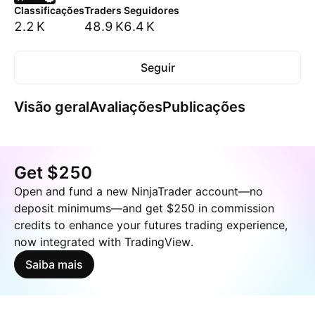
Classificações
Traders
Seguidores
2.2 K
48.9 K
6.4 K
Seguir
Visão geral
Avaliações
Publicações
Get $250
Open and fund a new NinjaTrader account—no
deposit minimums—and get $250 in commission
credits to enhance your futures trading experience,
now integrated with TradingView.
Saiba mais