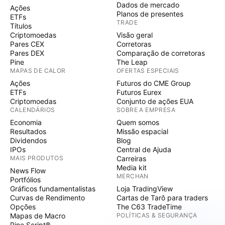
Dados de mercado
Ações
Planos de presentes
ETFs
TRADE
Títulos
Criptomoedas
Visão geral
Pares CEX
Corretoras
Pares DEX
Comparação de corretoras
Pine
The Leap
MAPAS DE CALOR
OFERTAS ESPECIAIS
Ações
Futuros do CME Group
ETFs
Futuros Eurex
Criptomoedas
Conjunto de ações EUA
CALENDÁRIOS
SOBRE A EMPRESA
Economia
Quem somos
Resultados
Missão espacial
Dividendos
Blog
IPOs
Central de Ajuda
MAIS PRODUTOS
Carreiras
Media kit
News Flow
MERCHAN
Portfólios
Gráficos fundamentalistas
Loja TradingView
Curvas de Rendimento
Cartas de Tarô para traders
Opções
The C63 TradeTime
Mapas de Macro
POLÍTICAS & SEGURANÇA
Pine Script®