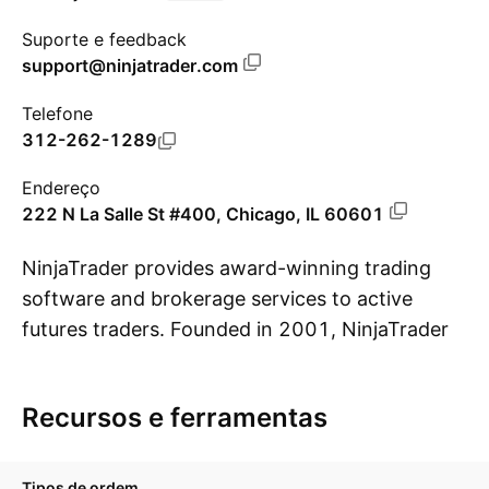
Suporte e feedback
support@ninjatrader.com
Telefone
312-262-1289
Endereço
222 N La Salle St #400, Chicago, IL 60601
NinjaTrader provides award-winning trading
software and brokerage services to active
futures traders. Founded in 2001, NinjaTrader
Mo
has evolved into an industry leader supporting
over 2 million users around the globe.
Recursos e ferramentas
NinjaTrader offers best-in-class technology,
support, and discount commissions.
NinjaTrader delivers integrated multi-device
Tipos de ordem