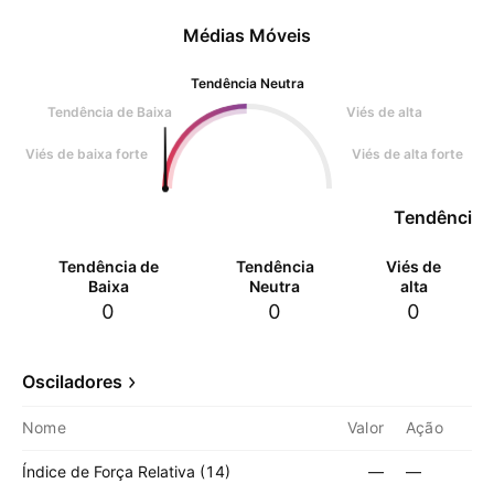
Médias Móveis
Tendência Neutra
Tendência de Baixa
Viés de alta
Viés de baixa forte
Viés de alta forte
Tendência 
Tendência de
Tendência
Viés de
Baixa
Neutra
alta
0
0
0
Osciladores
Nome
Valor
Ação
Índice de Força Relativa (14)
—
—