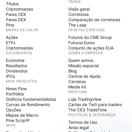
TRADE
Títulos
Criptomoedas
Visão geral
Pares CEX
Corretoras
Pares DEX
Comparação de corretoras
Pine
The Leap
MAPAS DE CALOR
OFERTAS ESPECIAIS
Ações
Futuros do CME Group
ETFs
Futuros Eurex
Criptomoedas
Conjunto de ações EUA
CALENDÁRIOS
SOBRE A EMPRESA
Economia
Quem somos
Resultados
Missão espacial
Dividendos
Blog
IPOs
Central de Ajuda
MAIS PRODUTOS
Carreiras
Media kit
News Flow
MERCHAN
Portfólios
Gráficos fundamentalistas
Loja TradingView
Curvas de Rendimento
Cartas de Tarô para traders
Opções
The C63 TradeTime
Mapas de Macro
POLÍTICAS & SEGURANÇA
Pine Script®
Termos de Uso
APPS
Aviso legal