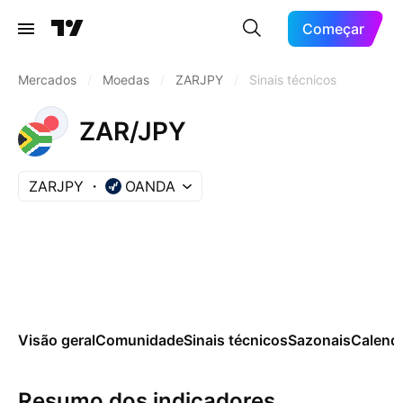
Começar
Mercados
/
Moedas
/
ZARJPY
/
Sinais técnicos
ZAR/JPY
ZARJPY
OANDA
Visão geral
Comunidade
Sinais técnicos
Sazonais
Calend
Resumo dos indicadores