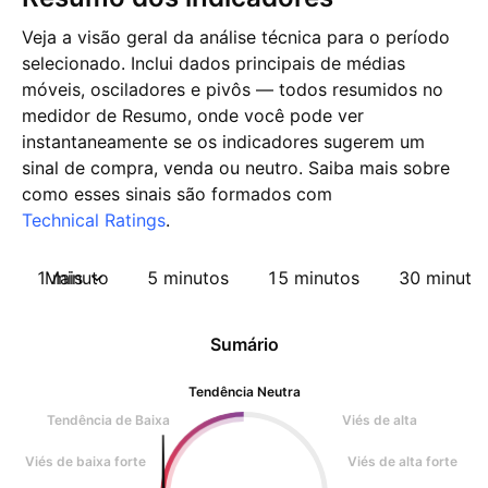
Veja a visão geral da análise técnica para o período
selecionado. Inclui dados principais de médias
móveis, osciladores e pivôs — todos resumidos no
medidor de Resumo, onde você pode ver
instantaneamente se os indicadores sugerem um
sinal de compra, venda ou neutro. Saiba mais sobre
como esses sinais são formados com
Technical Ratings
.
1 minuto
Mais
5 minutos
15 minutos
30 minuto
Sumário
Tendência Neutra
Tendência de Baixa
Viés de alta
Viés de baixa forte
Viés de alta forte