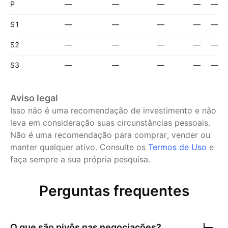
P
—
—
—
—
—
S1
—
—
—
—
—
S2
—
—
—
—
—
S3
—
—
—
—
—
Aviso legal
Isso não é uma recomendação de investimento e não
leva em consideração suas circunstâncias pessoais.
Não é uma recomendação para comprar, vender ou
manter qualquer ativo.
Consulte os
Termos de Uso
e
faça sempre a sua própria pesquisa.
Perguntas frequentes
O que são pivôs nas negociações?