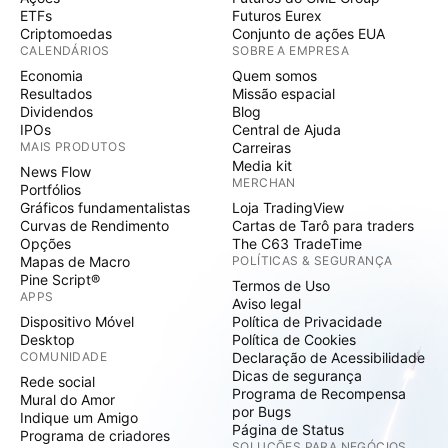
ETFs
Futuros Eurex
Criptomoedas
Conjunto de ações EUA
CALENDÁRIOS
SOBRE A EMPRESA
Economia
Quem somos
Resultados
Missão espacial
Dividendos
Blog
IPOs
Central de Ajuda
MAIS PRODUTOS
Carreiras
Media kit
News Flow
MERCHAN
Portfólios
Gráficos fundamentalistas
Loja TradingView
Curvas de Rendimento
Cartas de Tarô para traders
Opções
The C63 TradeTime
Mapas de Macro
POLÍTICAS & SEGURANÇA
Pine Script®
Termos de Uso
APPS
Aviso legal
Dispositivo Móvel
Política de Privacidade
Desktop
Política de Cookies
COMUNIDADE
Declaração de Acessibilidade
Dicas de segurança
Rede social
Programa de Recompensa
Mural do Amor
por Bugs
Indique um Amigo
Página de Status
Programa de criadores
SOLUÇÕES PARA NEGÓCIOS