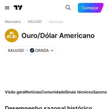
Começar
Mercados
/
XAUUSD
/
Sazonais
Ouro/Dólar Americano
XAUUSD
OANDA
Visão geral
Notícias
Comunidade
Sinais técnicos
Sazonai
Desempenho sazonal histórico