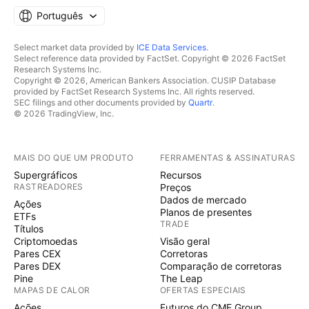
Português
Select market data provided by
ICE Data Services
.
Select reference data provided by FactSet. Copyright © 2026 FactSet
Research Systems Inc.
Copyright © 2026, American Bankers Association. CUSIP Database
provided by FactSet Research Systems Inc. All rights reserved.
SEC filings and other documents provided by
Quartr
.
© 2026 TradingView, Inc.
MAIS DO QUE UM PRODUTO
FERRAMENTAS & ASSINATURAS
Supergráficos
Recursos
RASTREADORES
Preços
Dados de mercado
Ações
Planos de presentes
ETFs
TRADE
Títulos
Criptomoedas
Visão geral
Pares CEX
Corretoras
Pares DEX
Comparação de corretoras
Pine
The Leap
MAPAS DE CALOR
OFERTAS ESPECIAIS
Ações
Futuros do CME Group