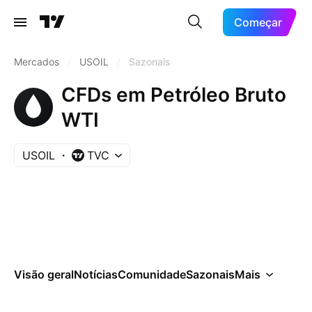
Começar
Mercados
/
USOIL
/
Sazonais
CFDs em Petróleo Bruto
WTI
USOIL
TVC
Visão geral
Notícias
Comunidade
Sazonais
Mais