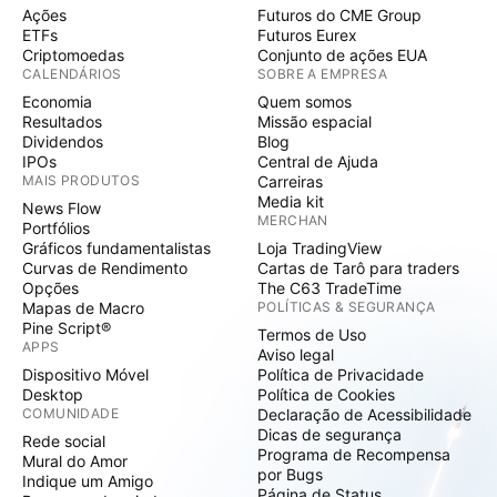
Ações
Futuros do CME Group
ETFs
Futuros Eurex
Criptomoedas
Conjunto de ações EUA
CALENDÁRIOS
SOBRE A EMPRESA
Economia
Quem somos
Resultados
Missão espacial
Dividendos
Blog
IPOs
Central de Ajuda
MAIS PRODUTOS
Carreiras
Media kit
News Flow
MERCHAN
Portfólios
Gráficos fundamentalistas
Loja TradingView
Curvas de Rendimento
Cartas de Tarô para traders
Opções
The C63 TradeTime
Mapas de Macro
POLÍTICAS & SEGURANÇA
Pine Script®
Termos de Uso
APPS
Aviso legal
Dispositivo Móvel
Política de Privacidade
Desktop
Política de Cookies
COMUNIDADE
Declaração de Acessibilidade
Dicas de segurança
Rede social
Programa de Recompensa
Mural do Amor
por Bugs
Indique um Amigo
Página de Status