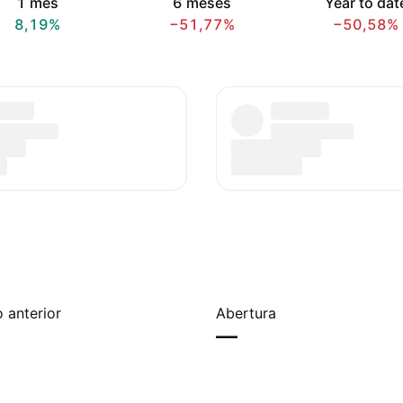
1 mês
6 meses
Year to dat
8,19%
−51,77%
−50,58%
 anterior
Abertura
—