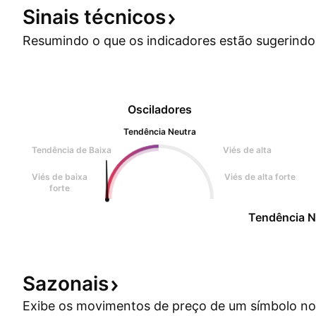
Sinais
técnicos
Resumindo o que os indicadores estão
sugerindo
Osciladores
Tendência Neutra
Tendência de Baixa
Viés de alta
Viés de baixa
Viés de alta forte
forte
Tendência N
Sazonais
Exibe os movimentos de preço de um símbolo no