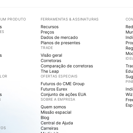
E UM PRODUTO
FERRAMENTAS & ASSINATURAS
CO
s
Recursos
Red
ES
Preços
Mur
Dados de mercado
Ind
Planos de presentes
Pro
TRADE
Reg
Mod
s
Visão geral
IDE
Corretoras
Comparação de corretoras
Tra
The Leap
Edu
ALOR
OFERTAS ESPECIAIS
Sug
PIN
Futuros do CME Group
Futuros Eurex
Ind
s
Conjunto de ações EUA
Wiz
S
SOBRE A EMPRESA
Fre
Esp
Quem somos
Missão espacial
Blog
Central de Ajuda
TOS
Carreiras