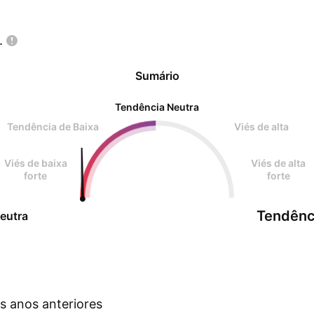
.
Sumário
Tendência Neutra
Tendência de Baixa
Viés de alta
Viés de baixa
Viés de alta
forte
forte
Tendênc
eutra
s anos anteriores