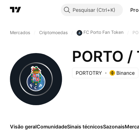
Pesquisar
Pro
FC Porto Fan Token
Mercados
/
Criptomoedas
/
/
PO
PORTO / T
PORTOTRY
Binance
Visão geral
Comunidade
Sinais técnicos
Sazonais
Merc