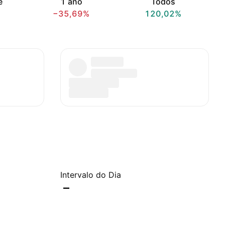
e
1 ano
Todos
−35,69%
120,02%
Intervalo do Dia
–