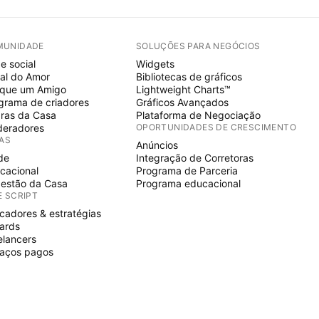
MUNIDADE
SOLUÇÕES PARA NEGÓCIOS
e social
Widgets
al do Amor
Bibliotecas de gráficos
ique um Amigo
Lightweight Charts™
grama de criadores
Gráficos Avançados
ras da Casa
Plataforma de Negociação
eradores
OPORTUNIDADES DE CRESCIMENTO
IAS
Anúncios
de
Integração de Corretoras
cacional
Programa de Parceria
estão da Casa
Programa educacional
E SCRIPT
icadores & estratégias
ards
elancers
aços pagos