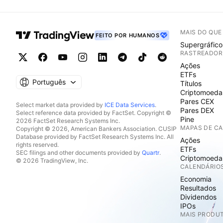
MAIS DO QU
FEITO POR HUMANOS
Supergráfico
RASTREADOR
Ações
ETFs
Português
Títulos
Criptomoeda
Pares CEX
Select market data provided by
ICE Data Services
.
Pares DEX
Select reference data provided by FactSet. Copyright ©
Pine
2026 FactSet Research Systems Inc.
MAPAS DE C
Copyright © 2026, American Bankers Association. CUSIP
Database provided by FactSet Research Systems Inc. All
Ações
rights reserved.
ETFs
SEC filings and other documents provided by
Quartr
.
Criptomoeda
© 2026 TradingView, Inc.
CALENDÁRIO
Economia
Resultados
Dividendos
IPOs
MAIS PRODU