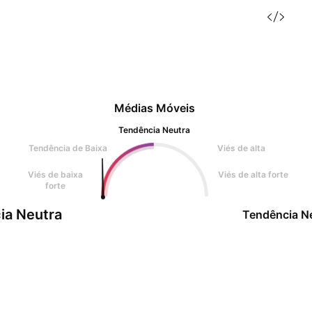
Médias Móveis
Tendência Neutra
Tendência de Baixa
Viés de alta
Viés de baixa
Viés de alta forte
forte
ia Neutra
Tendência N