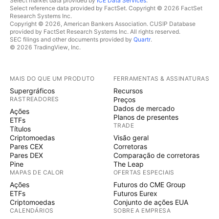
Select market data provided by
ICE Data Services
.
Select reference data provided by FactSet. Copyright © 2026 FactSet
Research Systems Inc.
Copyright © 2026, American Bankers Association. CUSIP Database
provided by FactSet Research Systems Inc. All rights reserved.
SEC filings and other documents provided by
Quartr
.
© 2026 TradingView, Inc.
MAIS DO QUE UM PRODUTO
FERRAMENTAS & ASSINATURAS
Supergráficos
Recursos
RASTREADORES
Preços
Dados de mercado
Ações
Planos de presentes
ETFs
TRADE
Títulos
Criptomoedas
Visão geral
Pares CEX
Corretoras
Pares DEX
Comparação de corretoras
Pine
The Leap
MAPAS DE CALOR
OFERTAS ESPECIAIS
Ações
Futuros do CME Group
ETFs
Futuros Eurex
Criptomoedas
Conjunto de ações EUA
CALENDÁRIOS
SOBRE A EMPRESA