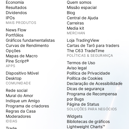
Economia
Quem somos
Resultados
Missão espacial
Dividendos
Blog
IPOs
Central de Ajuda
MAIS PRODUTOS
Carreiras
Media kit
News Flow
MERCHAN
Portfólios
Gráficos fundamentalistas
Loja TradingView
Curvas de Rendimento
Cartas de Tarô para traders
Opções
The C63 TradeTime
Mapas de Macro
POLÍTICAS & SEGURANÇA
Pine Script®
Termos de Uso
APPS
Aviso legal
Dispositivo Móvel
Política de Privacidade
Desktop
Política de Cookies
COMUNIDADE
Declaração de Acessibilidade
Dicas de segurança
Rede social
Programa de Recompensa
Mural do Amor
por Bugs
Indique um Amigo
Página de Status
Programa de criadores
SOLUÇÕES PARA NEGÓCIOS
Regras da Casa
Moderadores
Widgets
IDEIAS
Bibliotecas de gráficos
Lightweight Charts™
Trade