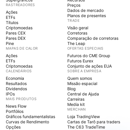
RASTREADORES
Preços
Dados de mercado
Ações
Planos de presentes
ETFs
TRADE
Títulos
Criptomoedas
Visão geral
Pares CEX
Corretoras
Pares DEX
Comparação de corretoras
Pine
The Leap
MAPAS DE CALOR
OFERTAS ESPECIAIS
Ações
Futuros do CME Group
ETFs
Futuros Eurex
Criptomoedas
Conjunto de ações EUA
CALENDÁRIOS
SOBRE A EMPRESA
Economia
Quem somos
Resultados
Missão espacial
Dividendos
Blog
IPOs
Central de Ajuda
MAIS PRODUTOS
Carreiras
Media kit
News Flow
MERCHAN
Portfólios
Gráficos fundamentalistas
Loja TradingView
Curvas de Rendimento
Cartas de Tarô para traders
Opções
The C63 TradeTime