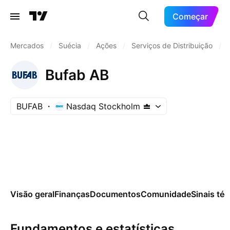
Começar
Mercados
/
Suécia
/
Ações
/
Serviços de Distribuição
/
Bufab AB
BUFAB
Nasdaq Stockholm
Visão geral
Finanças
Documentos
Comunidade
Sinais té
Fundamentos e estatísticas