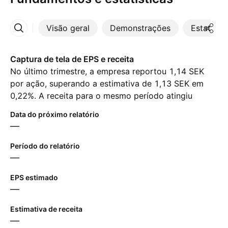
Visão geral
Demonstrações
Estatístic
Mais
Captura de tela de EPS e receita
No último trimestre, a empresa reportou 1,14 SEK
por ação, superando a estimativa de 1,13 SEK em
0,22%. A receita para o mesmo período atingiu
‪2,27 B‬ SEK, apesar da estimativa de ‪2,21 B‬ SEK. Para
Data do próximo relatório
o próximo trimestre, os analistas esperam 1,15 SEK
—
em lucro por ação e ‪2,18 B‬ SEK em receita.
Período do relatório
—
EPS estimado
—
Estimativa de receita
—