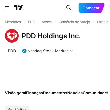
Começar
Mercados
/
EUA
/
Ações
/
Comércio de Varejo
/
Lojas d
PDD Holdings Inc.
PDD
Nasdaq Stock Market
Visão geral
Finanças
Documentos
Notícias
Comunidade
S
Voltar