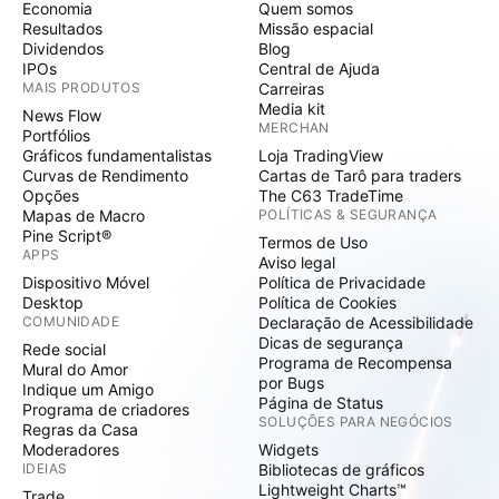
Economia
Quem somos
Resultados
Missão espacial
Dividendos
Blog
IPOs
Central de Ajuda
MAIS PRODUTOS
Carreiras
Media kit
News Flow
MERCHAN
Portfólios
Gráficos fundamentalistas
Loja TradingView
Curvas de Rendimento
Cartas de Tarô para traders
Opções
The C63 TradeTime
Mapas de Macro
POLÍTICAS & SEGURANÇA
Pine Script®
Termos de Uso
APPS
Aviso legal
Dispositivo Móvel
Política de Privacidade
Desktop
Política de Cookies
COMUNIDADE
Declaração de Acessibilidade
Dicas de segurança
Rede social
Programa de Recompensa
Mural do Amor
por Bugs
Indique um Amigo
Página de Status
Programa de criadores
SOLUÇÕES PARA NEGÓCIOS
Regras da Casa
Moderadores
Widgets
IDEIAS
Bibliotecas de gráficos
Lightweight Charts™
Trade