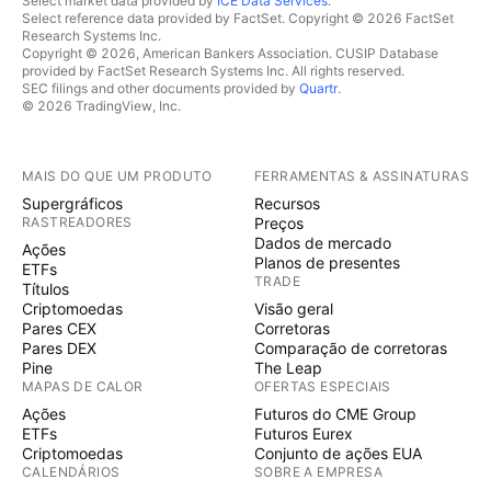
Select market data provided by
ICE Data Services
.
Select reference data provided by FactSet. Copyright © 2026 FactSet
Research Systems Inc.
Copyright © 2026, American Bankers Association. CUSIP Database
provided by FactSet Research Systems Inc. All rights reserved.
SEC filings and other documents provided by
Quartr
.
© 2026 TradingView, Inc.
MAIS DO QUE UM PRODUTO
FERRAMENTAS & ASSINATURAS
Supergráficos
Recursos
RASTREADORES
Preços
Dados de mercado
Ações
Planos de presentes
ETFs
TRADE
Títulos
Criptomoedas
Visão geral
Pares CEX
Corretoras
Pares DEX
Comparação de corretoras
Pine
The Leap
MAPAS DE CALOR
OFERTAS ESPECIAIS
Ações
Futuros do CME Group
ETFs
Futuros Eurex
Criptomoedas
Conjunto de ações EUA
CALENDÁRIOS
SOBRE A EMPRESA