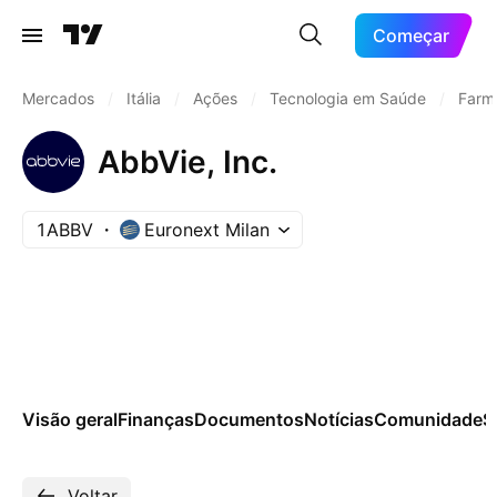
Começar
Mercados
/
Itália
/
Ações
/
Tecnologia em Saúde
/
Farma
AbbVie, Inc.
1ABBV
Euronext Milan
Visão geral
Finanças
Documentos
Notícias
Comunidade
S
Voltar