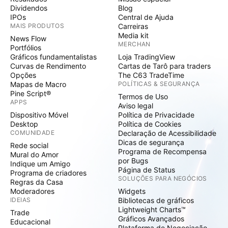
Dividendos
Blog
IPOs
Central de Ajuda
MAIS PRODUTOS
Carreiras
Media kit
News Flow
MERCHAN
Portfólios
Gráficos fundamentalistas
Loja TradingView
Curvas de Rendimento
Cartas de Tarô para traders
Opções
The C63 TradeTime
Mapas de Macro
POLÍTICAS & SEGURANÇA
Pine Script®
Termos de Uso
APPS
Aviso legal
Dispositivo Móvel
Política de Privacidade
Desktop
Política de Cookies
COMUNIDADE
Declaração de Acessibilidade
Dicas de segurança
Rede social
Programa de Recompensa
Mural do Amor
por Bugs
Indique um Amigo
Página de Status
Programa de criadores
SOLUÇÕES PARA NEGÓCIOS
Regras da Casa
Moderadores
Widgets
IDEIAS
Bibliotecas de gráficos
Lightweight Charts™
Trade
Gráficos Avançados
Educacional
Plataforma de Negociação