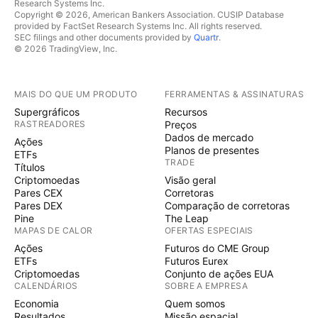
Research Systems Inc.
Copyright © 2026, American Bankers Association. CUSIP Database
provided by FactSet Research Systems Inc. All rights reserved.
SEC filings and other documents provided by
Quartr
.
© 2026 TradingView, Inc.
MAIS DO QUE UM PRODUTO
FERRAMENTAS & ASSINATURAS
Supergráficos
Recursos
RASTREADORES
Preços
Dados de mercado
Ações
Planos de presentes
ETFs
TRADE
Títulos
Criptomoedas
Visão geral
Pares CEX
Corretoras
Pares DEX
Comparação de corretoras
Pine
The Leap
MAPAS DE CALOR
OFERTAS ESPECIAIS
Ações
Futuros do CME Group
ETFs
Futuros Eurex
Criptomoedas
Conjunto de ações EUA
CALENDÁRIOS
SOBRE A EMPRESA
Economia
Quem somos
Resultados
Missão espacial