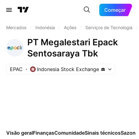
Começar
Mercados
/
Indonésia
/
Ações
/
Serviços de Tecnologia
/
PT Megalestari Epack
Sentosaraya Tbk
EPAC
Indonesia Stock Exchange
Visão geral
Finanças
Comunidade
Sinais técnicos
Sazona