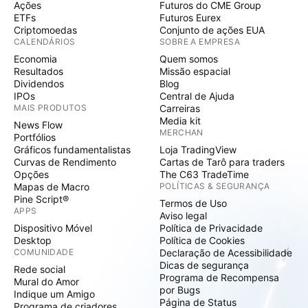
Ações
Futuros do CME Group
ETFs
Futuros Eurex
Criptomoedas
Conjunto de ações EUA
CALENDÁRIOS
SOBRE A EMPRESA
Economia
Quem somos
Resultados
Missão espacial
Dividendos
Blog
IPOs
Central de Ajuda
MAIS PRODUTOS
Carreiras
Media kit
News Flow
MERCHAN
Portfólios
Gráficos fundamentalistas
Loja TradingView
Curvas de Rendimento
Cartas de Tarô para traders
Opções
The C63 TradeTime
Mapas de Macro
POLÍTICAS & SEGURANÇA
Pine Script®
Termos de Uso
APPS
Aviso legal
Dispositivo Móvel
Política de Privacidade
Desktop
Política de Cookies
COMUNIDADE
Declaração de Acessibilidade
Dicas de segurança
Rede social
Programa de Recompensa
Mural do Amor
por Bugs
Indique um Amigo
Página de Status
Programa de criadores