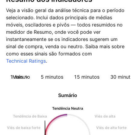
Veja a visão geral da análise técnica para o período
selecionado. Inclui dados principais de médias
móveis, osciladores e pivôs — todos resumidos no
medidor de Resumo, onde você pode ver
instantaneamente se os indicadores sugerem um
sinal de compra, venda ou neutro. Saiba mais sobre
como esses sinais são formados com
Technical Ratings
.
1 minuto
Mais
5 minutos
15 minutos
30 minuto
Sumário
Tendência Neutra
Tendência de Baixa
Viés de alta
Viés de baixa forte
Viés de alta forte