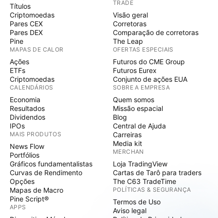
TRADE
Títulos
Criptomoedas
Visão geral
Pares CEX
Corretoras
Pares DEX
Comparação de corretoras
Pine
The Leap
MAPAS DE CALOR
OFERTAS ESPECIAIS
Ações
Futuros do CME Group
ETFs
Futuros Eurex
Criptomoedas
Conjunto de ações EUA
CALENDÁRIOS
SOBRE A EMPRESA
Economia
Quem somos
Resultados
Missão espacial
Dividendos
Blog
IPOs
Central de Ajuda
MAIS PRODUTOS
Carreiras
Media kit
News Flow
MERCHAN
Portfólios
Gráficos fundamentalistas
Loja TradingView
Curvas de Rendimento
Cartas de Tarô para traders
Opções
The C63 TradeTime
Mapas de Macro
POLÍTICAS & SEGURANÇA
Pine Script®
Termos de Uso
APPS
Aviso legal