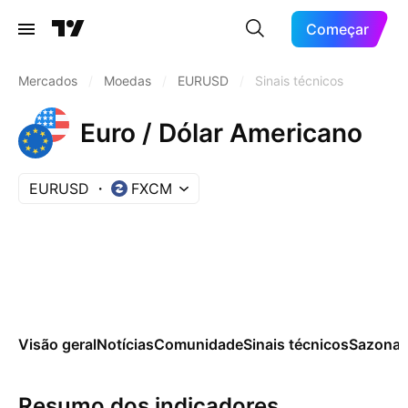
Começar
Mercados
/
Moedas
/
EURUSD
/
Sinais técnicos
Euro / Dólar Americano
EURUSD
FXCM
Visão geral
Notícias
Comunidade
Sinais técnicos
Sazonai
Resumo dos indicadores