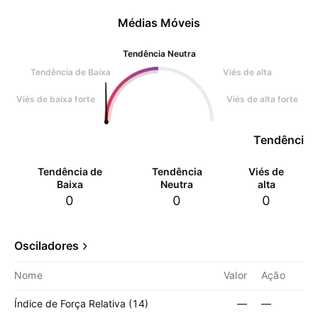
Médias Móveis
Tendência Neutra
Tendência de Baixa
Viés de alta
Viés de baixa forte
Viés de alta forte
Tendência 
Tendência de
Tendência
Viés de
Baixa
Neutra
alta
0
0
0
Osciladores
Nome
Valor
Ação
Índice de Força Relativa (14)
—
—