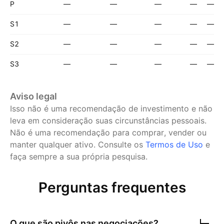
P
—
—
—
—
—
S1
—
—
—
—
—
S2
—
—
—
—
—
S3
—
—
—
—
—
Aviso legal
Isso não é uma recomendação de investimento e não
leva em consideração suas circunstâncias pessoais.
Não é uma recomendação para comprar, vender ou
manter qualquer ativo.
Consulte os
Termos de Uso
e
faça sempre a sua própria pesquisa.
Perguntas frequentes
O que são pivôs nas negociações?