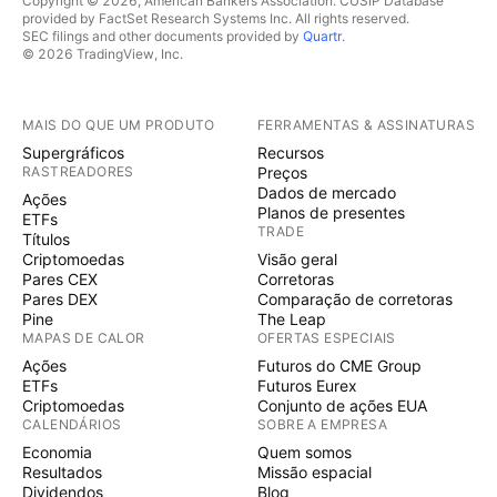
Copyright © 2026, American Bankers Association. CUSIP Database
provided by FactSet Research Systems Inc. All rights reserved.
SEC filings and other documents provided by
Quartr
.
© 2026 TradingView, Inc.
MAIS DO QUE UM PRODUTO
FERRAMENTAS & ASSINATURAS
Supergráficos
Recursos
RASTREADORES
Preços
Dados de mercado
Ações
Planos de presentes
ETFs
TRADE
Títulos
Criptomoedas
Visão geral
Pares CEX
Corretoras
Pares DEX
Comparação de corretoras
Pine
The Leap
MAPAS DE CALOR
OFERTAS ESPECIAIS
Ações
Futuros do CME Group
ETFs
Futuros Eurex
Criptomoedas
Conjunto de ações EUA
CALENDÁRIOS
SOBRE A EMPRESA
Economia
Quem somos
Resultados
Missão espacial
Dividendos
Blog