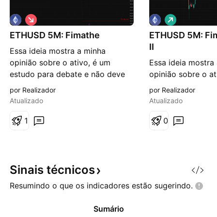
V
V
i
i
ETHUSD 5M: Fimathe
é
ETHUSD 5M: Fi
é
s
s
II
Essa ideia mostra a minha
d
d
e
e
opinião sobre o ativo, é um
Essa ideia mostra
b
a
estudo para debate e não deve
opinião sobre o at
a
l
i
t
ser usado como entrada. Só
estudo para debat
por Realizador
por Realizador
x
a
opere quando o seu trade system
ser usado como en
a
Atualizado
Atualizado
der o sinal. No gráfico de 5
opere quando o s
minutos do ETHUSD, o preço
1
der o sinal. No gr
0
rompeu a linha branca -2 da
minutos do ETHUS
projeção que usa os números da
chegou ao(s) alvo
sequência de Fibonacci, poderá
de baixa anterior,
retrair
linha branca 1 da
Sinais
técnicos
Resumindo o que os indicadores estão
sugerindo.
Sumário