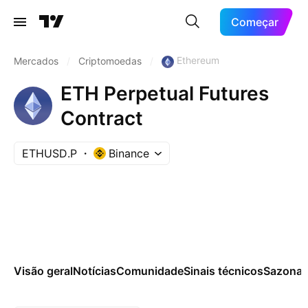
Começar
Ethereum
Mercados
/
Criptomoedas
/
ETH Perpetual Futures
Contract
ETHUSD.P
Binance
Visão geral
Notícias
Comunidade
Sinais técnicos
Sazonai