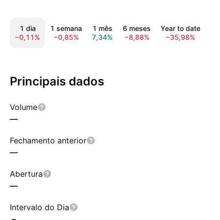
1 dia
1 semana
1 mês
6 meses
Year to date
1
−0,11%
−0,85%
7,34%
−8,88%
−35,98%
−4
Principais dados
Volume
—
Fechamento anterior
—
Abertura
—
Intervalo do Dia
–