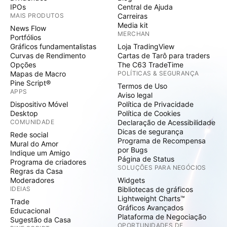
IPOs
Central de Ajuda
MAIS PRODUTOS
Carreiras
Media kit
News Flow
MERCHAN
Portfólios
Gráficos fundamentalistas
Loja TradingView
Curvas de Rendimento
Cartas de Tarô para traders
Opções
The C63 TradeTime
Mapas de Macro
POLÍTICAS & SEGURANÇA
Pine Script®
Termos de Uso
APPS
Aviso legal
Dispositivo Móvel
Política de Privacidade
Desktop
Política de Cookies
COMUNIDADE
Declaração de Acessibilidade
Dicas de segurança
Rede social
Programa de Recompensa
Mural do Amor
por Bugs
Indique um Amigo
Página de Status
Programa de criadores
SOLUÇÕES PARA NEGÓCIOS
Regras da Casa
Moderadores
Widgets
IDEIAS
Bibliotecas de gráficos
Lightweight Charts™
Trade
Gráficos Avançados
Educacional
Plataforma de Negociação
Sugestão da Casa
OPORTUNIDADES DE