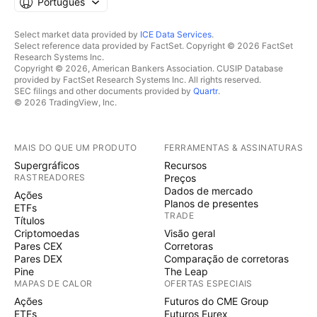
Português
Select market data provided by
ICE Data Services
.
Select reference data provided by FactSet. Copyright © 2026 FactSet
Research Systems Inc.
Copyright © 2026, American Bankers Association. CUSIP Database
provided by FactSet Research Systems Inc. All rights reserved.
SEC filings and other documents provided by
Quartr
.
© 2026 TradingView, Inc.
MAIS DO QUE UM PRODUTO
FERRAMENTAS & ASSINATURAS
Supergráficos
Recursos
RASTREADORES
Preços
Dados de mercado
Ações
Planos de presentes
ETFs
TRADE
Títulos
Criptomoedas
Visão geral
Pares CEX
Corretoras
Pares DEX
Comparação de corretoras
Pine
The Leap
MAPAS DE CALOR
OFERTAS ESPECIAIS
Ações
Futuros do CME Group
ETFs
Futuros Eurex