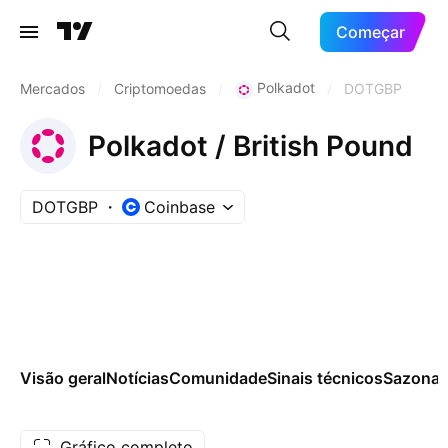
Começar
Polkadot
Mercados
/
Criptomoedas
/
/
DOTGBP
Polkadot / British Pound
DOTGBP
Coinbase
Visão geral
Notícias
Comunidade
Sinais técnicos
Sazonai
Gráfico completo