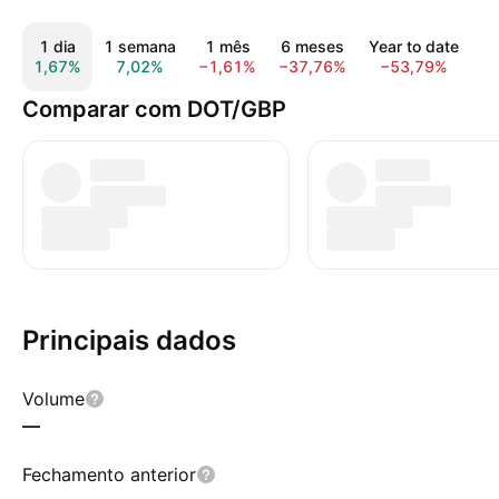
1 dia
1 semana
1 mês
6 meses
Year to date
1,67%
7,02%
−1,61%
−37,76%
−53,79%
−
Comparar com DOT/GBP
Principais dados
Volume
—
Fechamento anterior