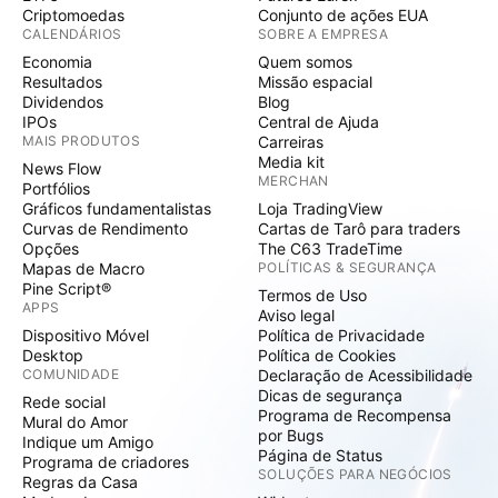
Criptomoedas
Conjunto de ações EUA
CALENDÁRIOS
SOBRE A EMPRESA
Economia
Quem somos
Resultados
Missão espacial
Dividendos
Blog
IPOs
Central de Ajuda
MAIS PRODUTOS
Carreiras
Media kit
News Flow
MERCHAN
Portfólios
Gráficos fundamentalistas
Loja TradingView
Curvas de Rendimento
Cartas de Tarô para traders
Opções
The C63 TradeTime
Mapas de Macro
POLÍTICAS & SEGURANÇA
Pine Script®
Termos de Uso
APPS
Aviso legal
Dispositivo Móvel
Política de Privacidade
Desktop
Política de Cookies
COMUNIDADE
Declaração de Acessibilidade
Dicas de segurança
Rede social
Programa de Recompensa
Mural do Amor
por Bugs
Indique um Amigo
Página de Status
Programa de criadores
SOLUÇÕES PARA NEGÓCIOS
Regras da Casa