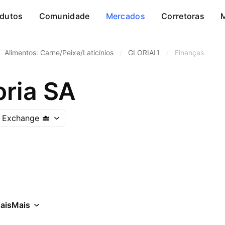
dutos
Comunidade
Mercados
Corretoras
Alimentos: Carne/Peixe/Laticínios
/
GLORIAI1
/
Finanças
oria SA
k Exchange
ais
Mais