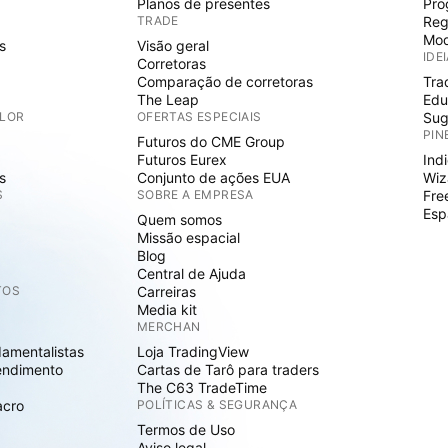
Planos de presentes
Pro
TRADE
Reg
Mod
s
Visão geral
IDE
Corretoras
Comparação de corretoras
Tra
The Leap
Edu
ALOR
OFERTAS ESPECIAIS
Sug
PIN
Futuros do CME Group
Futuros Eurex
Ind
s
Conjunto de ações EUA
Wiz
S
SOBRE A EMPRESA
Fre
Esp
Quem somos
Missão espacial
Blog
Central de Ajuda
TOS
Carreiras
Media kit
MERCHAN
damentalistas
Loja TradingView
endimento
Cartas de Tarô para traders
The C63 TradeTime
acro
POLÍTICAS & SEGURANÇA
Termos de Uso
Aviso legal