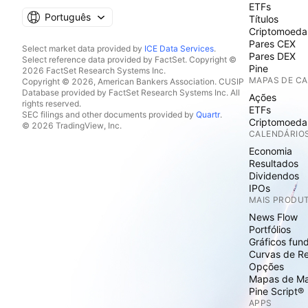
ETFs
Português
Títulos
Criptomoeda
Pares CEX
Select market data provided by
ICE Data Services
.
Pares DEX
Select reference data provided by FactSet. Copyright ©
Pine
2026 FactSet Research Systems Inc.
MAPAS DE C
Copyright © 2026, American Bankers Association. CUSIP
Database provided by FactSet Research Systems Inc. All
Ações
rights reserved.
ETFs
SEC filings and other documents provided by
Quartr
.
Criptomoeda
© 2026 TradingView, Inc.
CALENDÁRIO
Economia
Resultados
Dividendos
IPOs
MAIS PRODU
News Flow
Portfólios
Gráficos fun
Curvas de R
Opções
Mapas de M
Pine Script®
APPS