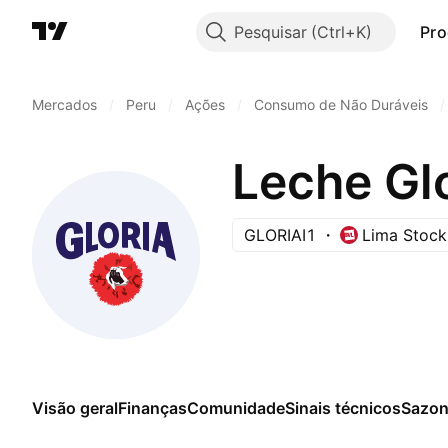
Pesquisar
Pro
Mercados
/
Peru
/
Ações
/
Consumo de Não Duráveis
/
Leche Gl
GLORIAI1
Lima Stoc
Visão geral
Finanças
Comunidade
Sinais técnicos
Sazon