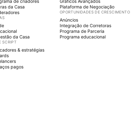
grama de criadores
Gráficos Avançados
ras da Casa
Plataforma de Negociação
eradores
OPORTUNIDADES DE CRESCIMENTO
IAS
Anúncios
de
Integração de Corretoras
cacional
Programa de Parceria
estão da Casa
Programa educacional
E SCRIPT
icadores & estratégias
ards
elancers
aços pagos