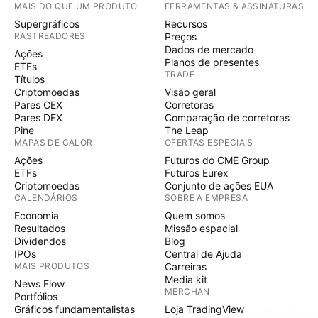
MAIS DO QUE UM PRODUTO
FERRAMENTAS & ASSINATURAS
Supergráficos
Recursos
RASTREADORES
Preços
Dados de mercado
Ações
Planos de presentes
ETFs
TRADE
Títulos
Criptomoedas
Visão geral
Pares CEX
Corretoras
Pares DEX
Comparação de corretoras
Pine
The Leap
MAPAS DE CALOR
OFERTAS ESPECIAIS
Ações
Futuros do CME Group
ETFs
Futuros Eurex
Criptomoedas
Conjunto de ações EUA
CALENDÁRIOS
SOBRE A EMPRESA
Economia
Quem somos
Resultados
Missão espacial
Dividendos
Blog
IPOs
Central de Ajuda
MAIS PRODUTOS
Carreiras
Media kit
News Flow
MERCHAN
Portfólios
Gráficos fundamentalistas
Loja TradingView