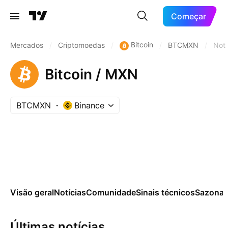
Começar
Bitcoin
Mercados
/
Criptomoedas
/
/
BTCMXN
/
Notí
Bitcoin / MXN
BTCMXN
Binance
Visão geral
Notícias
Comunidade
Sinais técnicos
Sazonai
Últimas notícias