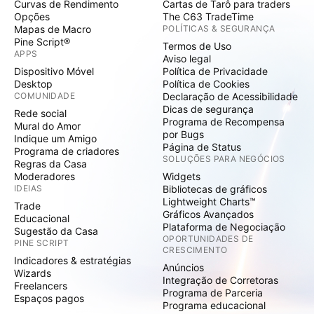
Curvas de Rendimento
Cartas de Tarô para traders
Opções
The C63 TradeTime
Mapas de Macro
POLÍTICAS & SEGURANÇA
Pine Script®
Termos de Uso
APPS
Aviso legal
Dispositivo Móvel
Política de Privacidade
Desktop
Política de Cookies
COMUNIDADE
Declaração de Acessibilidade
Dicas de segurança
Rede social
Programa de Recompensa
Mural do Amor
por Bugs
Indique um Amigo
Página de Status
Programa de criadores
SOLUÇÕES PARA NEGÓCIOS
Regras da Casa
Moderadores
Widgets
IDEIAS
Bibliotecas de gráficos
Lightweight Charts™
Trade
Gráficos Avançados
Educacional
Plataforma de Negociação
Sugestão da Casa
OPORTUNIDADES DE
PINE SCRIPT
CRESCIMENTO
Indicadores & estratégias
Anúncios
Wizards
Integração de Corretoras
Freelancers
Programa de Parceria
Espaços pagos
Programa educacional