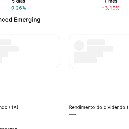
5 dias
1 mês
0,26%
−3,19%
nced Emerging
ndo (1A)
Rendimento do dividendo (
—