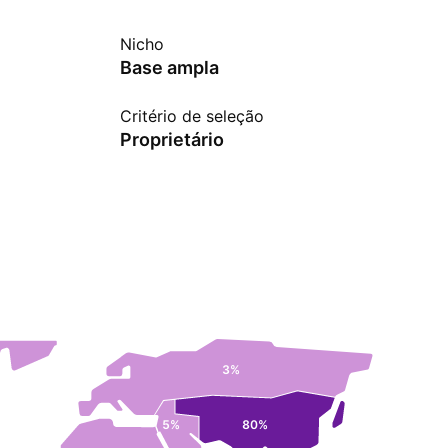
Nicho
Base ampla
Critério de seleção
Proprietário
3%
5%
80%