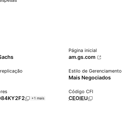
espesas
Página inicial
Sachs
am.gs.com
replicação
Estilo de Gerenciamento
Mais Negociados
ores
Código CFI
084KY2F2
CEOIEU
+1 mais