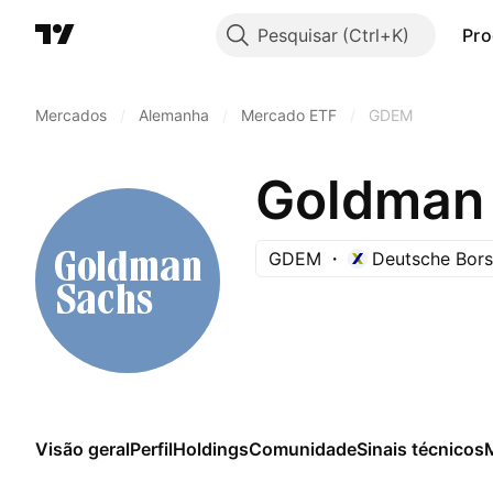
Pesquisar
Pro
Mercados
/
Alemanha
/
Mercado ETF
/
GDEM
GDEM
Deutsche Bors
Visão geral
Perfil
Holdings
Comunidade
Sinais técnicos