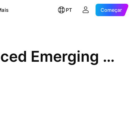
Mais
PT
Começar
Goldman Sachs Alpha Enhanced Emerging Markets Equity Active UCITS ETF - USD