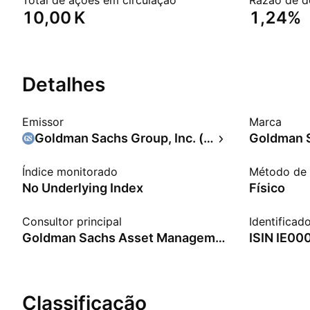
Total de ações em circulação
Razão de d
‪10,00 K‬
1,24%
Detalhes
Emissor
Marca
Goldman Sachs Group, Inc. (The)
Goldman 
Índice monitorado
Método de 
No Underlying Index
Físico
Consultor principal
Identificad
Goldman Sachs Asset Management Fund Services Ltd.
ISIN
IE00
Classificação