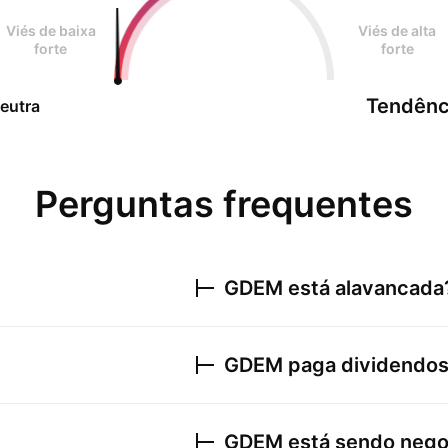
Viés de baixa
Viés de alta
forte
forte
Tendênc
eutra
Perguntas frequentes
GDEM
está alavancada
GDEM
paga dividendo
GDEM
está sendo nego