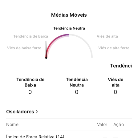
Médias Móveis
Tendência Neutra
Tendência de Baixa
Viés de alta
Viés de baixa forte
Viés de alta forte
Tendência 
Tendência de
Tendência
Viés de
Baixa
Neutra
alta
0
0
0
Osciladores
Nome
Valor
Ação
Índice de Força Relativa (14)
—
—