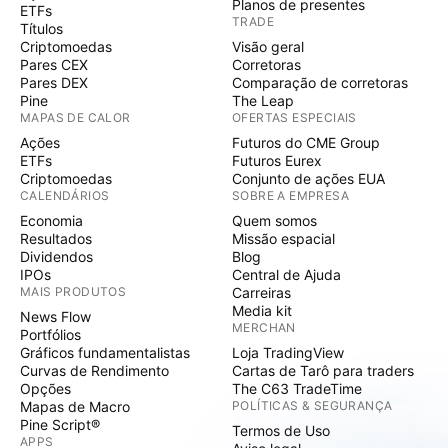
Planos de presentes
ETFs
TRADE
Títulos
Criptomoedas
Visão geral
Pares CEX
Corretoras
Pares DEX
Comparação de corretoras
Pine
The Leap
MAPAS DE CALOR
OFERTAS ESPECIAIS
Ações
Futuros do CME Group
ETFs
Futuros Eurex
Criptomoedas
Conjunto de ações EUA
CALENDÁRIOS
SOBRE A EMPRESA
Economia
Quem somos
Resultados
Missão espacial
Dividendos
Blog
IPOs
Central de Ajuda
MAIS PRODUTOS
Carreiras
Media kit
News Flow
MERCHAN
Portfólios
Gráficos fundamentalistas
Loja TradingView
Curvas de Rendimento
Cartas de Tarô para traders
Opções
The C63 TradeTime
Mapas de Macro
POLÍTICAS & SEGURANÇA
Pine Script®
Termos de Uso
APPS