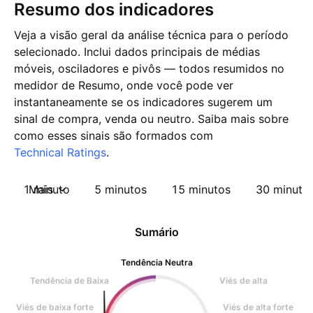
Resumo dos indicadores
Veja a visão geral da análise técnica para o período
selecionado. Inclui dados principais de médias
móveis, osciladores e pivôs — todos resumidos no
medidor de Resumo, onde você pode ver
instantaneamente se os indicadores sugerem um
sinal de compra, venda ou neutro. Saiba mais sobre
como esses sinais são formados com
Technical Ratings
.
1 minuto
Mais
5 minutos
15 minutos
30 minuto
Sumário
Tendência Neutra
Tendência de Baixa
Viés de alta
Viés de baixa forte
Viés de alta forte