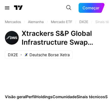
Começar
Mercados
/
Alemanha
/
Mercado ETF
/
DX2E
/
Sinais té
Xtrackers S&P Global
Infrastructure Swap
UCITS ETF Capitalisation
DX2E
Deutsche Borse Xetra
1C
Visão geral
Perfil
Holdings
Comunidade
Sinais técnicos
Sa