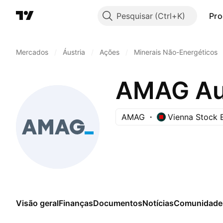
Pesquisar
Pro
Mercados
/
Áustria
/
Ações
/
Minerais Não-Energéticos
AMAG Aus
AMAG
Vienna Stock 
Visão geral
Finanças
Documentos
Notícias
Comunidade