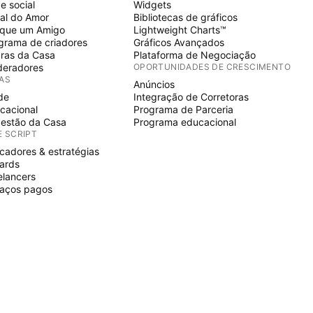
e social
Widgets
al do Amor
Bibliotecas de gráficos
ique um Amigo
Lightweight Charts™
grama de criadores
Gráficos Avançados
ras da Casa
Plataforma de Negociação
eradores
OPORTUNIDADES DE CRESCIMENTO
IAS
Anúncios
de
Integração de Corretoras
cacional
Programa de Parceria
estão da Casa
Programa educacional
E SCRIPT
icadores & estratégias
ards
elancers
aços pagos