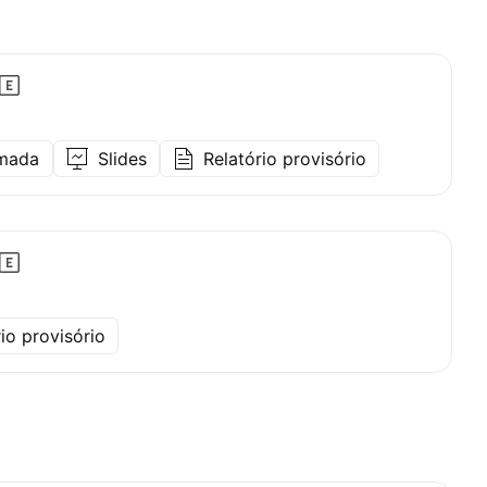
amada
Slides
Relatório provisório
io provisório