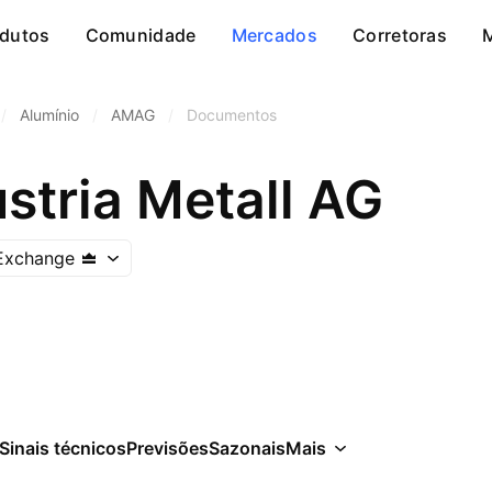
dutos
Comunidade
Mercados
Corretoras
/
Alumínio
/
AMAG
/
Documentos
tria Metall AG
Exchange
Sinais técnicos
Previsões
Sazonais
Mais