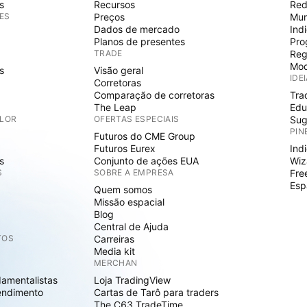
s
Recursos
Red
ES
Preços
Mur
Dados de mercado
Ind
Planos de presentes
Pro
TRADE
Reg
Mod
s
Visão geral
IDE
Corretoras
Comparação de corretoras
Tra
The Leap
Edu
ALOR
OFERTAS ESPECIAIS
Sug
PIN
Futuros do CME Group
Futuros Eurex
Ind
s
Conjunto de ações EUA
Wiz
S
SOBRE A EMPRESA
Fre
Esp
Quem somos
Missão espacial
Blog
Central de Ajuda
TOS
Carreiras
Media kit
MERCHAN
damentalistas
Loja TradingView
endimento
Cartas de Tarô para traders
The C63 TradeTime