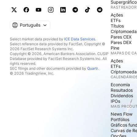
Supergráfico
RASTREADOR
Ações
ETFs
Português
Títulos
Criptomoeda
Pares CEX
Select market data provided by
ICE Data Services
.
Pares DEX
Select reference data provided by FactSet. Copyright ©
Pine
2026 FactSet Research Systems Inc.
MAPAS DE C
Copyright © 2026, American Bankers Association. CUSIP
Database provided by FactSet Research Systems Inc. All
Ações
rights reserved.
ETFs
SEC filings and other documents provided by
Quartr
.
Criptomoeda
© 2026 TradingView, Inc.
CALENDÁRIO
Economia
Resultados
Dividendos
IPOs
MAIS PRODU
News Flow
Portfólios
Gráficos fun
Curvas de R
Opções