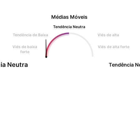
Médias Móveis
Tendência Neutra
Tendência de Baixa
Viés de alta
Viés de baixa
Viés de alta forte
forte
ia Neutra
Tendência N