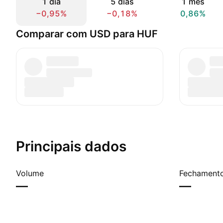
1 dia
5 dias
1 mês
−0,95%
−0,18%
0,86%
Comparar com USD para HUF
Principais dados
Volume
Fechamento
—
—