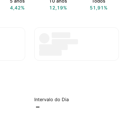
5 anos
10 anos
Todos
4,42%
12,19%
51,91%
Intervalo do Dia
–