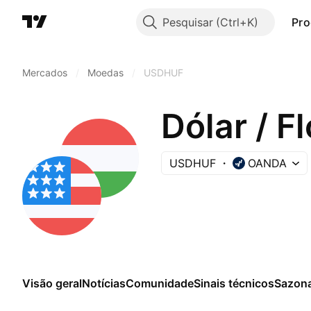
Pesquisar
Pro
Mercados
/
Moedas
/
USDHUF
Dólar / F
USDHUF
OANDA
Visão geral
Notícias
Comunidade
Sinais técnicos
Sazona