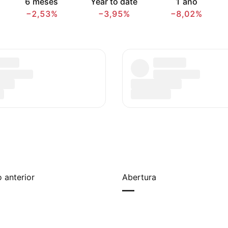
6 meses
Year to date
1 ano
−2,53%
−3,95%
−8,02%
 anterior
Abertura
—