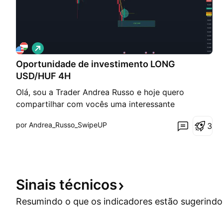
V
i
Oportunidade de investimento LONG
é
s
USD/HUF 4H
d
e
Olá, sou a Trader Andrea Russo e hoje quero
a
compartilhar com vocês uma interessante
l
t
oportunidade de investimento LONG em USD/HUF.
a
por Andrea_Russo_SwipeUP
3
Estamos em um gráfico de 4 horas (4H), e vários
indicadores técnicos estão mostrando crescente
pressão de alta. Sinais de sobrevenda e
recuperação do momentum sugerem u
Sinais
técnicos
Resumindo o que os indicadores estão
sugerindo