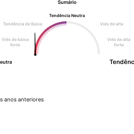
Sumário
Tendência Neutra
Tendência de Baixa
Viés de alta
Viés de baixa
Viés de alta
forte
forte
Tendênc
eutra
s anos anteriores