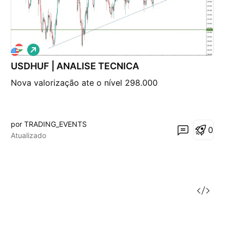
V
i
USDHUF | ANALISE TECNICA
é
s
Nova valorização ate o nível 298.000
d
e
a
l
t
por TRADING_EVENTS
a
0
Atualizado