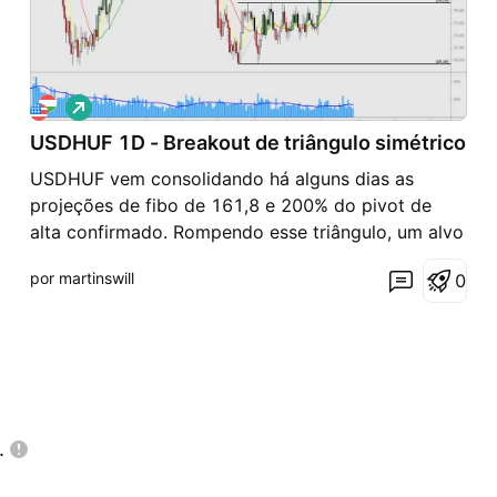
V
i
USDHUF 1D - Breakout de triângulo simétrico
é
s
USDHUF vem consolidando há alguns dias as
d
e
projeções de fibo de 161,8 e 200% do pivot de
a
alta confirmado. Rompendo esse triângulo, um alvo
l
t
possível é a última projeção que uso (261,8%)
a
por martinswill
0
(linha vermelha), que tem confluência com os topos
anteriores. Ficar no aguardo deste trade a favor da
tendência.
.