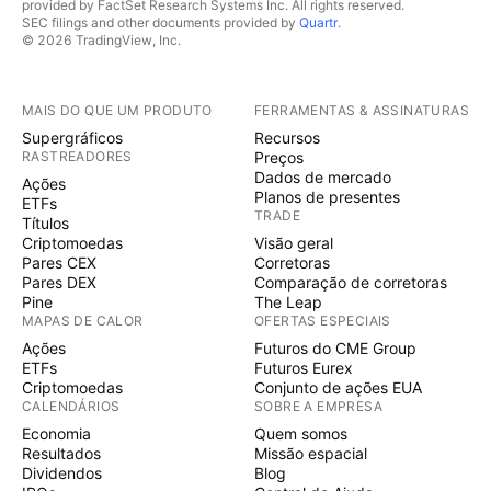
provided by FactSet Research Systems Inc. All rights reserved.
SEC filings and other documents provided by
Quartr
.
© 2026 TradingView, Inc.
MAIS DO QUE UM PRODUTO
FERRAMENTAS & ASSINATURAS
Supergráficos
Recursos
RASTREADORES
Preços
Dados de mercado
Ações
Planos de presentes
ETFs
TRADE
Títulos
Criptomoedas
Visão geral
Pares CEX
Corretoras
Pares DEX
Comparação de corretoras
Pine
The Leap
MAPAS DE CALOR
OFERTAS ESPECIAIS
Ações
Futuros do CME Group
ETFs
Futuros Eurex
Criptomoedas
Conjunto de ações EUA
CALENDÁRIOS
SOBRE A EMPRESA
Economia
Quem somos
Resultados
Missão espacial
Dividendos
Blog