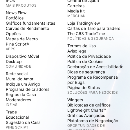
IPOs
Central de Ajuda
MAIS PRODUTOS
Carreiras
Media kit
News Flow
MERCHAN
Portfólios
Gráficos fundamentalistas
Loja TradingView
Curvas de Rendimento
Cartas de Tarô para traders
Opções
The C63 TradeTime
Mapas de Macro
POLÍTICAS & SEGURANÇA
Pine Script®
Termos de Uso
APPS
Aviso legal
Dispositivo Móvel
Política de Privacidade
Desktop
Política de Cookies
COMUNIDADE
Declaração de Acessibilidade
Dicas de segurança
Rede social
Programa de Recompensa
Mural do Amor
por Bugs
Indique um Amigo
Página de Status
Programa de criadores
SOLUÇÕES PARA NEGÓCIOS
Regras da Casa
Moderadores
Widgets
IDEIAS
Bibliotecas de gráficos
Lightweight Charts™
Trade
Gráficos Avançados
Educacional
Plataforma de Negociação
Sugestão da Casa
OPORTUNIDADES DE
PINE SCRIPT