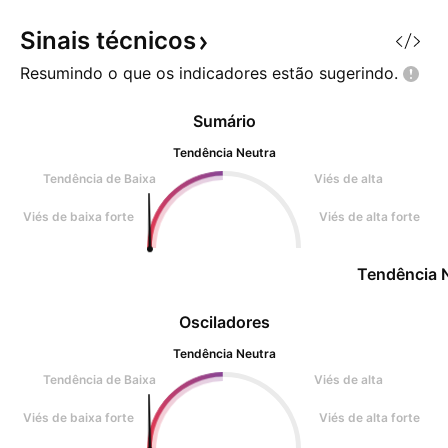
procurou manter este nível; --- 1.
Since the end of 2013, th
Sinais
técnicos
Resumindo o que os indicadores estão
sugerindo.
Sumário
Tendência Neutra
Tendência de Baixa
Viés de alta
Viés de baixa forte
Viés de alta forte
Tendência 
Osciladores
Tendência Neutra
Tendência de Baixa
Viés de alta
Viés de baixa forte
Viés de alta forte