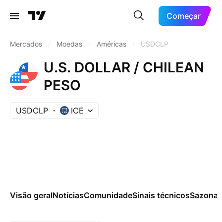
Começar
Mercados
/
Moedas
/
Américas
/
USDCLP
U.S. DOLLAR / CHILEAN
PESO
USDCLP
ICE
Visão geral
Notícias
Comunidade
Sinais técnicos
Sazonai