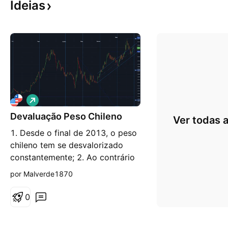
Ideias
V
i
Devaluação Peso Chileno
é
Ver todas a
s
1. Desde o final de 2013, o peso
d
e
chileno tem se desvalorizado
a
constantemente; 2. Ao contrário
l
t
dos primeiros governos Bachelet
por Malverde1870
a
/ Piñera em que mantive uma
certa estabilidade em torno de
0
500 - 550 CLP; 3. Apesar da
volatilidade, Lagos também