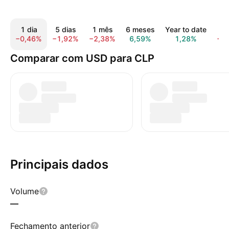
1 dia
5 dias
1 mês
6 meses
Year to date
1 
−0,46%
−1,92%
−2,38%
6,59%
1,28%
−6
Comparar com USD para CLP
Principais dados
Volume
—
Fechamento anterior