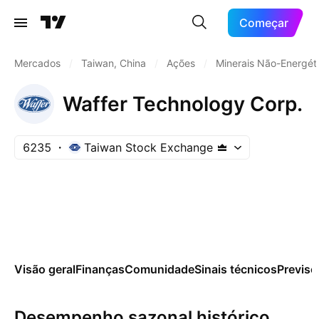
Começar
Mercados
/
Taiwan, China
/
Ações
/
Minerais Não-Energét
Waffer Technology Corp.
6235
Taiwan Stock Exchange
Visão geral
Finanças
Comunidade
Sinais técnicos
Previsõ
Desempenho sazonal histórico