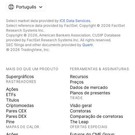
Português
Select market data provided by
ICE Data Services
.
Select reference data provided by FactSet. Copyright © 2026 FactSet
Research Systems Inc.
Copyright © 2026, American Bankers Association. CUSIP Database
provided by FactSet Research Systems Inc. All rights reserved.
SEC filings and other documents provided by
Quartr
.
© 2026 TradingView, Inc.
MAIS DO QUE UM PRODUTO
FERRAMENTAS & ASSINATURAS
Supergráficos
Recursos
RASTREADORES
Preços
Dados de mercado
Ações
Planos de presentes
ETFs
TRADE
Títulos
Criptomoedas
Visão geral
Pares CEX
Corretoras
Pares DEX
Comparação de corretoras
Pine
The Leap
MAPAS DE CALOR
OFERTAS ESPECIAIS
Ações
Futuros do CME Group