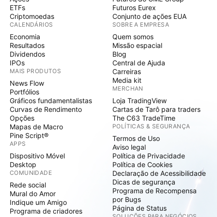
ETFs
Futuros Eurex
Criptomoedas
Conjunto de ações EUA
CALENDÁRIOS
SOBRE A EMPRESA
Economia
Quem somos
Resultados
Missão espacial
Dividendos
Blog
IPOs
Central de Ajuda
MAIS PRODUTOS
Carreiras
Media kit
News Flow
MERCHAN
Portfólios
Gráficos fundamentalistas
Loja TradingView
Curvas de Rendimento
Cartas de Tarô para traders
Opções
The C63 TradeTime
Mapas de Macro
POLÍTICAS & SEGURANÇA
Pine Script®
Termos de Uso
APPS
Aviso legal
Dispositivo Móvel
Política de Privacidade
Desktop
Política de Cookies
COMUNIDADE
Declaração de Acessibilidade
Dicas de segurança
Rede social
Programa de Recompensa
Mural do Amor
por Bugs
Indique um Amigo
Página de Status
Programa de criadores
SOLUÇÕES PARA NEGÓCIOS