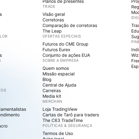
Planos de presentes
Pro
TRADE
Reg
Mod
s
Visão geral
IDE
Corretoras
Comparação de corretoras
Tra
The Leap
Edu
ALOR
OFERTAS ESPECIAIS
Sug
PIN
Futuros do CME Group
Futuros Eurex
Ind
s
Conjunto de ações EUA
Wiz
S
SOBRE A EMPRESA
Fre
Esp
Quem somos
Missão espacial
Blog
Central de Ajuda
TOS
Carreiras
Media kit
MERCHAN
damentalistas
Loja TradingView
endimento
Cartas de Tarô para traders
The C63 TradeTime
acro
POLÍTICAS & SEGURANÇA
Termos de Uso
Aviso legal