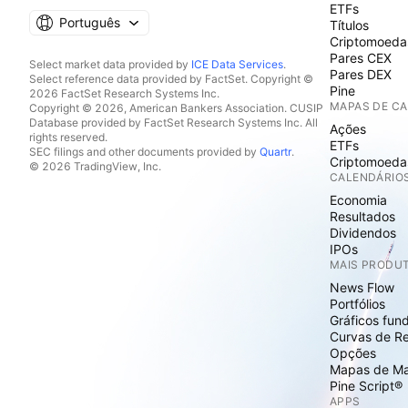
ETFs
Português
Títulos
Criptomoeda
Pares CEX
Select market data provided by
ICE Data Services
.
Pares DEX
Select reference data provided by FactSet. Copyright ©
Pine
2026 FactSet Research Systems Inc.
MAPAS DE C
Copyright © 2026, American Bankers Association. CUSIP
Database provided by FactSet Research Systems Inc. All
Ações
rights reserved.
ETFs
SEC filings and other documents provided by
Quartr
.
Criptomoeda
© 2026 TradingView, Inc.
CALENDÁRIO
Economia
Resultados
Dividendos
IPOs
MAIS PRODU
News Flow
Portfólios
Gráficos fun
Curvas de R
Opções
Mapas de M
Pine Script®
APPS