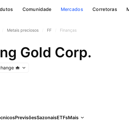
dutos
Comunidade
Mercados
Corretoras
/
Metais preciosos
/
FF
/
Finanças
ing Gold Corp.
change
écnicos
Previsões
Sazonais
ETFs
Mais