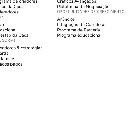
grama de criadores
Gráficos Avançados
ras da Casa
Plataforma de Negociação
eradores
OPORTUNIDADES DE CRESCIMENTO
IAS
Anúncios
de
Integração de Corretoras
cacional
Programa de Parceria
estão da Casa
Programa educacional
E SCRIPT
icadores & estratégias
ards
elancers
aços pagos