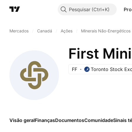
Pesquisar
Pro
Mercados
/
Canadá
/
Ações
/
Minerais Não-Energéticos
First Min
FF
Toronto Stock Ex
Visão geral
Finanças
Documentos
Comunidade
Sinais t