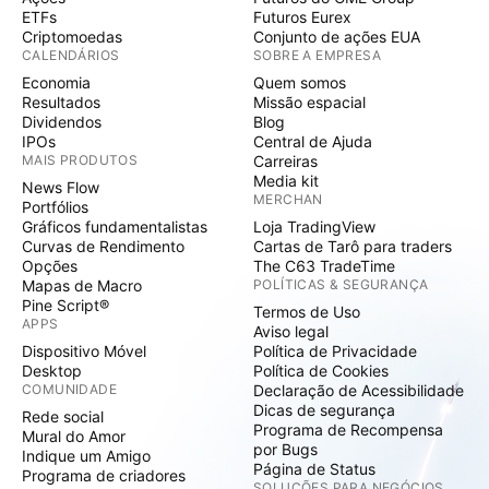
ETFs
Futuros Eurex
Criptomoedas
Conjunto de ações EUA
CALENDÁRIOS
SOBRE A EMPRESA
Economia
Quem somos
Resultados
Missão espacial
Dividendos
Blog
IPOs
Central de Ajuda
MAIS PRODUTOS
Carreiras
Media kit
News Flow
MERCHAN
Portfólios
Gráficos fundamentalistas
Loja TradingView
Curvas de Rendimento
Cartas de Tarô para traders
Opções
The C63 TradeTime
Mapas de Macro
POLÍTICAS & SEGURANÇA
Pine Script®
Termos de Uso
APPS
Aviso legal
Dispositivo Móvel
Política de Privacidade
Desktop
Política de Cookies
COMUNIDADE
Declaração de Acessibilidade
Dicas de segurança
Rede social
Programa de Recompensa
Mural do Amor
por Bugs
Indique um Amigo
Página de Status
Programa de criadores
SOLUÇÕES PARA NEGÓCIOS