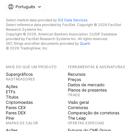
Português
Select market data provided by
ICE Data Services
.
Select reference data provided by FactSet. Copyright © 2026 FactSet
Research Systems Inc.
Copyright © 2026, American Bankers Association. CUSIP Database
provided by FactSet Research Systems Inc. All rights reserved.
SEC filings and other documents provided by
Quartr
.
© 2026 TradingView, Inc.
MAIS DO QUE UM PRODUTO
FERRAMENTAS & ASSINATURAS
Supergráficos
Recursos
RASTREADORES
Preços
Dados de mercado
Ações
Planos de presentes
ETFs
TRADE
Títulos
Criptomoedas
Visão geral
Pares CEX
Corretoras
Pares DEX
Comparação de corretoras
Pine
The Leap
MAPAS DE CALOR
OFERTAS ESPECIAIS
Ações
Futuros do CME Group