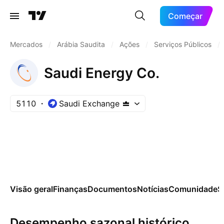
Começar
Mercados
/
Arábia Saudita
/
Ações
/
Serviços Públicos
/
Saudi Energy Co.
5110
Saudi Exchange
Visão geral
Finanças
Documentos
Notícias
Comunidade
S
Desempenho sazonal histórico