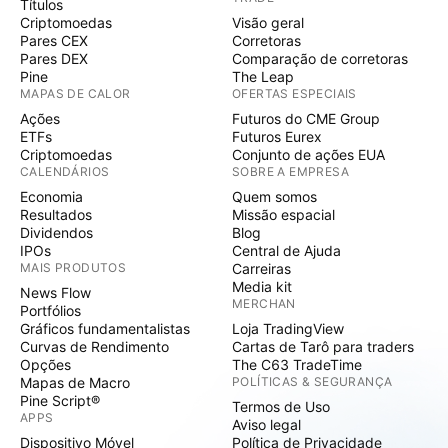
Títulos
Criptomoedas
Visão geral
Pares CEX
Corretoras
Pares DEX
Comparação de corretoras
Pine
The Leap
MAPAS DE CALOR
OFERTAS ESPECIAIS
Ações
Futuros do CME Group
ETFs
Futuros Eurex
Criptomoedas
Conjunto de ações EUA
CALENDÁRIOS
SOBRE A EMPRESA
Economia
Quem somos
Resultados
Missão espacial
Dividendos
Blog
IPOs
Central de Ajuda
MAIS PRODUTOS
Carreiras
Media kit
News Flow
MERCHAN
Portfólios
Gráficos fundamentalistas
Loja TradingView
Curvas de Rendimento
Cartas de Tarô para traders
Opções
The C63 TradeTime
Mapas de Macro
POLÍTICAS & SEGURANÇA
Pine Script®
Termos de Uso
APPS
Aviso legal
Dispositivo Móvel
Política de Privacidade