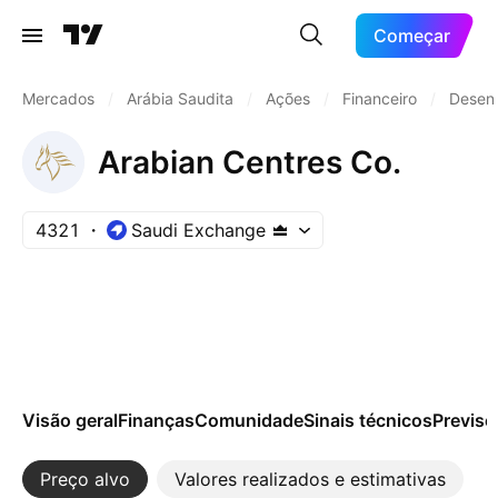
Começar
Mercados
/
Arábia Saudita
/
Ações
/
Financeiro
/
Desenv
Arabian Centres Co.
4321
Saudi Exchange
Visão geral
Finanças
Comunidade
Sinais técnicos
Previsõ
Preço alvo
Valores realizados e estimativas