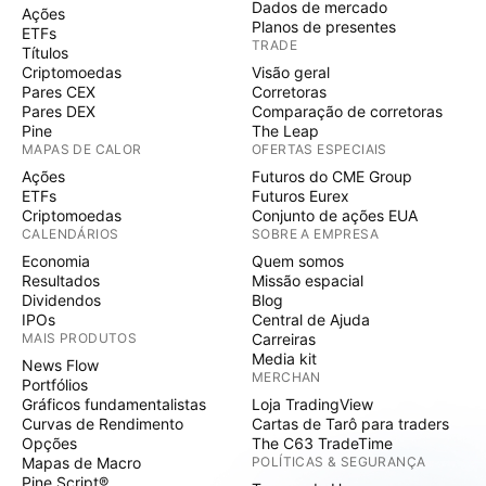
Dados de mercado
Ações
Planos de presentes
ETFs
TRADE
Títulos
Criptomoedas
Visão geral
Pares CEX
Corretoras
Pares DEX
Comparação de corretoras
Pine
The Leap
MAPAS DE CALOR
OFERTAS ESPECIAIS
Ações
Futuros do CME Group
ETFs
Futuros Eurex
Criptomoedas
Conjunto de ações EUA
CALENDÁRIOS
SOBRE A EMPRESA
Economia
Quem somos
Resultados
Missão espacial
Dividendos
Blog
IPOs
Central de Ajuda
MAIS PRODUTOS
Carreiras
Media kit
News Flow
MERCHAN
Portfólios
Gráficos fundamentalistas
Loja TradingView
Curvas de Rendimento
Cartas de Tarô para traders
Opções
The C63 TradeTime
Mapas de Macro
POLÍTICAS & SEGURANÇA
Pine Script®