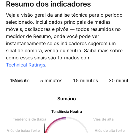
Resumo dos indicadores
Veja a visão geral da análise técnica para o período
selecionado. Inclui dados principais de médias
móveis, osciladores e pivôs — todos resumidos no
medidor de Resumo, onde você pode ver
instantaneamente se os indicadores sugerem um
sinal de compra, venda ou neutro. Saiba mais sobre
como esses sinais são formados com
Technical Ratings
.
1 minuto
Mais
5 minutos
15 minutos
30 minuto
Sumário
Tendência Neutra
Tendência de Baixa
Viés de alta
Viés de baixa forte
Viés de alta forte