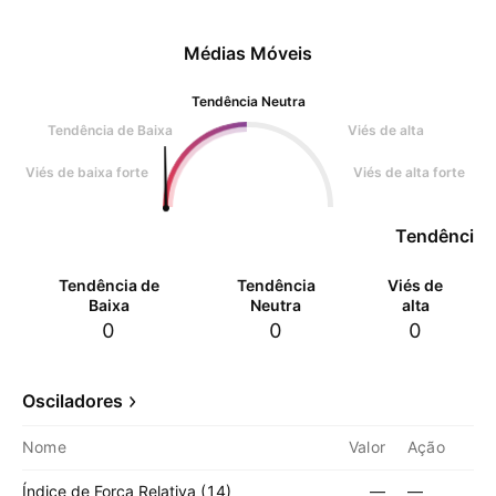
Médias Móveis
Tendência Neutra
Tendência de Baixa
Viés de alta
Viés de baixa forte
Viés de alta forte
Tendência 
Tendência de
Tendência
Viés de
Baixa
Neutra
alta
0
0
0
Osciladores
Nome
Valor
Ação
Índice de Força Relativa (14)
—
—