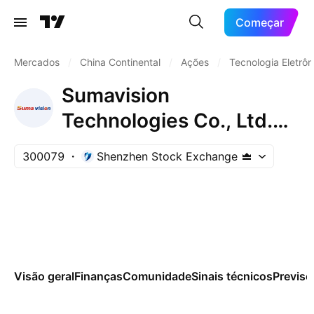
Começar
Mercados
/
China Continental
/
Ações
/
Tecnologia Eletrôn
Sumavision
Technologies Co., Ltd.
Class A
300079
Shenzhen Stock Exchange
Visão geral
Finanças
Comunidade
Sinais técnicos
Previsõ