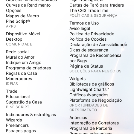
Curvas de Rendimento
Cartas de Tarô para traders
Opções
The C63 TradeTime
Mapas de Macro
POLÍTICAS & SEGURANÇA
Pine Script®
Termos de Uso
APPS
Aviso legal
Dispositivo Móvel
Política de Privacidade
Desktop
Política de Cookies
COMUNIDADE
Declaração de Acessibilidade
Dicas de segurança
Rede social
Programa de Recompensa
Mural do Amor
por Bugs
Indique um Amigo
Página de Status
Programa de criadores
SOLUÇÕES PARA NEGÓCIOS
Regras da Casa
Moderadores
Widgets
IDEIAS
Bibliotecas de gráficos
Lightweight Charts™
Trade
Gráficos Avançados
Educacional
Plataforma de Negociação
Sugestão da Casa
OPORTUNIDADES DE
PINE SCRIPT
CRESCIMENTO
Indicadores & estratégias
Anúncios
Wizards
Integração de Corretoras
Freelancers
Programa de Parceria
Espaços pagos
Programa educacional