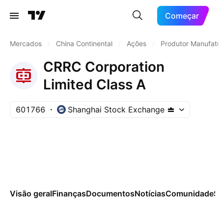
Começar
Mercados
/
China Continental
/
Ações
/
Produtor Manufatu
CRRC Corporation
Limited Class A
601766
Shanghai Stock Exchange
Visão geral
Finanças
Documentos
Notícias
Comunidade
S