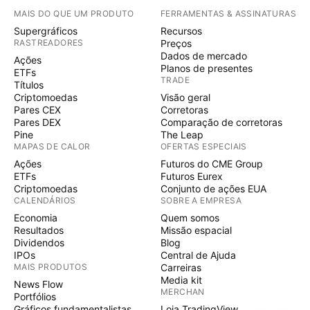
MAIS DO QUE UM PRODUTO
FERRAMENTAS & ASSINATURAS
Supergráficos
Recursos
RASTREADORES
Preços
Dados de mercado
Ações
Planos de presentes
ETFs
TRADE
Títulos
Criptomoedas
Visão geral
Pares CEX
Corretoras
Pares DEX
Comparação de corretoras
Pine
The Leap
MAPAS DE CALOR
OFERTAS ESPECIAIS
Ações
Futuros do CME Group
ETFs
Futuros Eurex
Criptomoedas
Conjunto de ações EUA
CALENDÁRIOS
SOBRE A EMPRESA
Economia
Quem somos
Resultados
Missão espacial
Dividendos
Blog
IPOs
Central de Ajuda
MAIS PRODUTOS
Carreiras
Media kit
News Flow
MERCHAN
Portfólios
Gráficos fundamentalistas
Loja TradingView