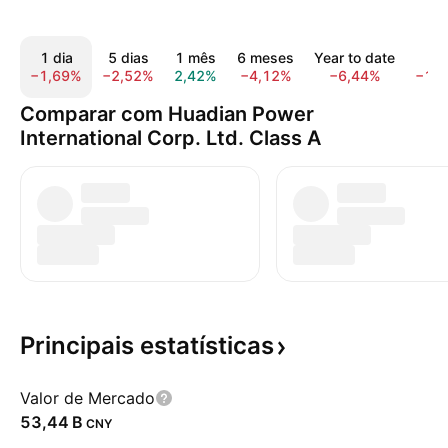
1 dia
5 dias
1 mês
6 meses
Year to date
1 
−1,69%
−2,52%
2,42%
−4,12%
−6,44%
−12
Comparar com Huadian Power
International Corp. Ltd. Class A
Principais
estatísticas
Valor de Mercado
‪53,44 B‬
CNY