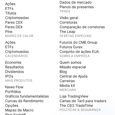
Dados de mercado
Ações
Planos de presentes
ETFs
TRADE
Títulos
Criptomoedas
Visão geral
Pares CEX
Corretoras
Pares DEX
Comparação de corretoras
Pine
The Leap
MAPAS DE CALOR
OFERTAS ESPECIAIS
Ações
Futuros do CME Group
ETFs
Futuros Eurex
Criptomoedas
Conjunto de ações EUA
CALENDÁRIOS
SOBRE A EMPRESA
Economia
Quem somos
Resultados
Missão espacial
Dividendos
Blog
IPOs
Central de Ajuda
MAIS PRODUTOS
Carreiras
Media kit
News Flow
MERCHAN
Portfólios
Gráficos fundamentalistas
Loja TradingView
Curvas de Rendimento
Cartas de Tarô para traders
Opções
The C63 TradeTime
Mapas de Macro
POLÍTICAS & SEGURANÇA
Pine Script®