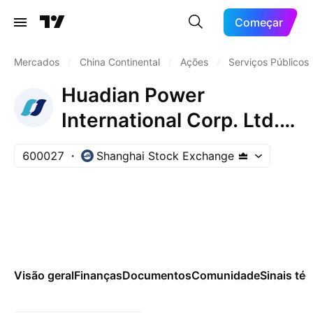
Começar
Mercados
/
China Continental
/
Ações
/
Serviços Públicos
Huadian Power
International Corp. Ltd.
Class A
600027
Shanghai Stock Exchange
Visão geral
Finanças
Documentos
Comunidade
Sinais té