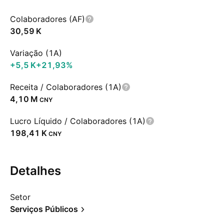
Colaboradores (AF)
‪30,59 K‬
Variação (1A)
‪+5,5 K‬
+21,93%
Receita / Colaboradores (1A)
‪4,10 M‬
CNY
Lucro Líquido / Colaboradores (1A)
‪198,41 K‬
CNY
Detalhes
Setor
Serviços Públicos