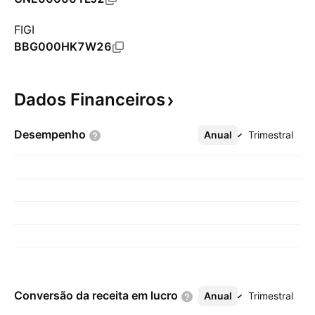
FIGI
BBG000HK7W26
Dados
Financeiros
Desempenho
Anual
Mais
Trimestral
Conversão da receita em
lucro
Anual
Mais
Trimestral