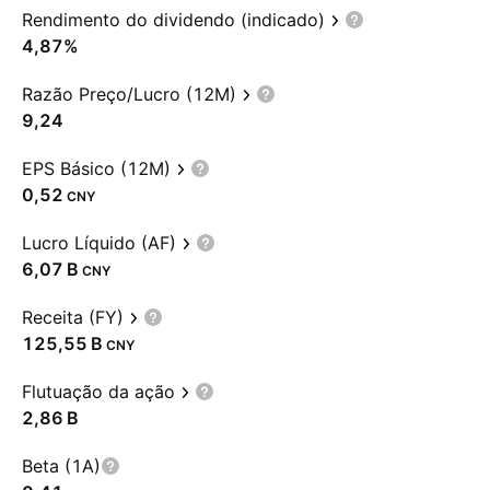
Rendimento do dividendo (indicado)
4,87%
Razão Preço/Lucro (12M)
9,24
EPS Básico (12M)
0,52
CNY
Lucro Líquido (AF)
‪6,07 B‬
CNY
Receita (FY)
‪125,55 B‬
CNY
Flutuação da ação
‪2,86 B‬
Beta (1A)