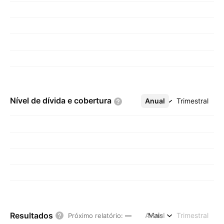
Nível de dívida e
cobertura
Anual
Mais
Trimestral
Resultados
Anual
Mais
Trimestral
Próximo relatório
:
—