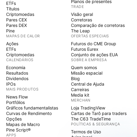
Planos de presentes
ETFs
TRADE
Títulos
Criptomoedas
Visão geral
Pares CEX
Corretoras
Pares DEX
Comparação de corretoras
Pine
The Leap
MAPAS DE CALOR
OFERTAS ESPECIAIS
Ações
Futuros do CME Group
ETFs
Futuros Eurex
Criptomoedas
Conjunto de ações EUA
CALENDÁRIOS
SOBRE A EMPRESA
Economia
Quem somos
Resultados
Missão espacial
Dividendos
Blog
IPOs
Central de Ajuda
MAIS PRODUTOS
Carreiras
Media kit
News Flow
MERCHAN
Portfólios
Gráficos fundamentalistas
Loja TradingView
Curvas de Rendimento
Cartas de Tarô para traders
Opções
The C63 TradeTime
Mapas de Macro
POLÍTICAS & SEGURANÇA
Pine Script®
Termos de Uso
APPS