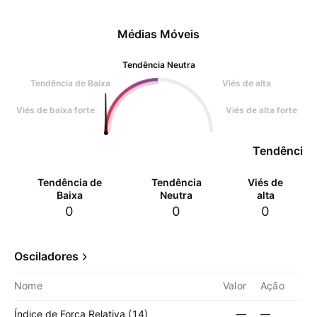
Médias Móveis
Tendência Neutra
Tendência de Baixa
Viés de alta
Viés de baixa forte
Viés de alta forte
Tendência 
Tendência de
Tendência
Viés de
Baixa
Neutra
alta
0
0
0
Osciladores
Nome
Valor
Ação
Índice de Força Relativa (14)
—
—