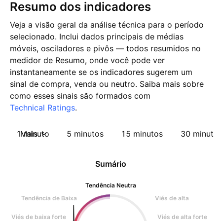
Resumo dos indicadores
Veja a visão geral da análise técnica para o período
selecionado. Inclui dados principais de médias
móveis, osciladores e pivôs — todos resumidos no
medidor de Resumo, onde você pode ver
instantaneamente se os indicadores sugerem um
sinal de compra, venda ou neutro. Saiba mais sobre
como esses sinais são formados com
Technical Ratings
.
1 minuto
Mais
5 minutos
15 minutos
30 minuto
Sumário
Tendência Neutra
Tendência de Baixa
Viés de alta
Viés de baixa forte
Viés de alta forte