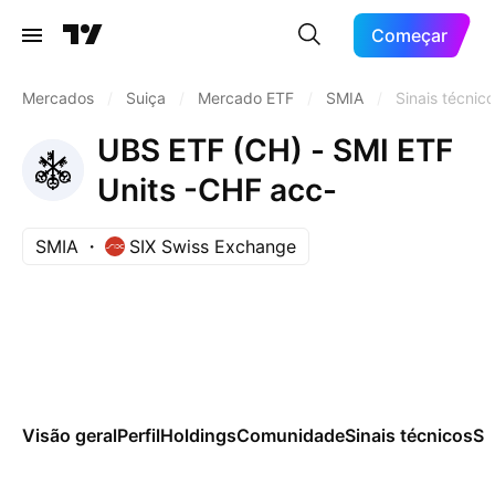
Começar
Mercados
/
Suiça
/
Mercado ETF
/
SMIA
/
Sinais técnic
UBS ETF (CH) - SMI ETF
Units -CHF acc-
SMIA
SIX Swiss Exchange
Visão geral
Perfil
Holdings
Comunidade
Sinais técnicos
Sa