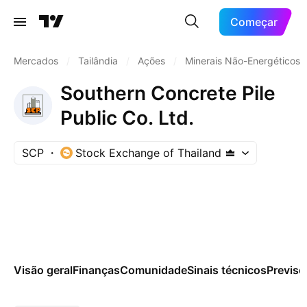
Começar
Mercados
/
Tailândia
/
Ações
/
Minerais Não-Energéticos
Southern Concrete Pile
Public Co. Ltd.
SCP
Stock Exchange of Thailand
Visão geral
Finanças
Comunidade
Sinais técnicos
Previsõ