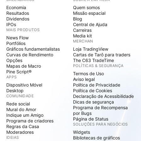
Economia
Quem somos
Resultados
Missão espacial
Dividendos
Blog
IPOs
Central de Ajuda
MAIS PRODUTOS
Carreiras
Media kit
News Flow
MERCHAN
Portfólios
Gráficos fundamentalistas
Loja TradingView
Curvas de Rendimento
Cartas de Tarô para traders
Opções
The C63 TradeTime
Mapas de Macro
POLÍTICAS & SEGURANÇA
Pine Script®
Termos de Uso
APPS
Aviso legal
Dispositivo Móvel
Política de Privacidade
Desktop
Política de Cookies
COMUNIDADE
Declaração de Acessibilidade
Dicas de segurança
Rede social
Programa de Recompensa
Mural do Amor
por Bugs
Indique um Amigo
Página de Status
Programa de criadores
SOLUÇÕES PARA NEGÓCIOS
Regras da Casa
Moderadores
Widgets
IDEIAS
Bibliotecas de gráficos