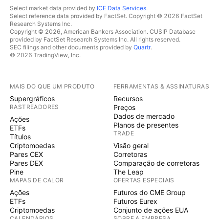
Select market data provided by
ICE Data Services
.
Select reference data provided by FactSet. Copyright © 2026 FactSet
Research Systems Inc.
Copyright © 2026, American Bankers Association. CUSIP Database
provided by FactSet Research Systems Inc. All rights reserved.
SEC filings and other documents provided by
Quartr
.
© 2026 TradingView, Inc.
MAIS DO QUE UM PRODUTO
FERRAMENTAS & ASSINATURAS
Supergráficos
Recursos
RASTREADORES
Preços
Dados de mercado
Ações
Planos de presentes
ETFs
TRADE
Títulos
Criptomoedas
Visão geral
Pares CEX
Corretoras
Pares DEX
Comparação de corretoras
Pine
The Leap
MAPAS DE CALOR
OFERTAS ESPECIAIS
Ações
Futuros do CME Group
ETFs
Futuros Eurex
Criptomoedas
Conjunto de ações EUA
CALENDÁRIOS
SOBRE A EMPRESA