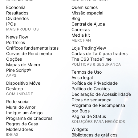
Economia
Quem somos
Resultados
Missão espacial
Dividendos
Blog
IPOs
Central de Ajuda
MAIS PRODUTOS
Carreiras
Media kit
News Flow
MERCHAN
Portfólios
Gráficos fundamentalistas
Loja TradingView
Curvas de Rendimento
Cartas de Tarô para traders
Opções
The C63 TradeTime
Mapas de Macro
POLÍTICAS & SEGURANÇA
Pine Script®
Termos de Uso
APPS
Aviso legal
Dispositivo Móvel
Política de Privacidade
Desktop
Política de Cookies
COMUNIDADE
Declaração de Acessibilidade
Dicas de segurança
Rede social
Programa de Recompensa
Mural do Amor
por Bugs
Indique um Amigo
Página de Status
Programa de criadores
SOLUÇÕES PARA NEGÓCIOS
Regras da Casa
Moderadores
Widgets
IDEIAS
Bibliotecas de gráficos