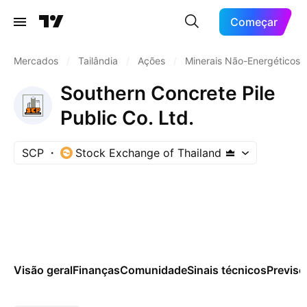
Começar
Mercados
/
Tailândia
/
Ações
/
Minerais Não-Energéticos
Southern Concrete Pile
Public Co. Ltd.
SCP
Stock Exchange of Thailand
Visão geral
Finanças
Comunidade
Sinais técnicos
Previsõ