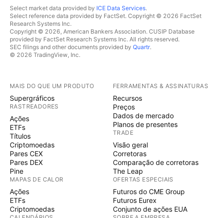
Select market data provided by
ICE Data Services
.
Select reference data provided by FactSet. Copyright © 2026 FactSet
Research Systems Inc.
Copyright © 2026, American Bankers Association. CUSIP Database
provided by FactSet Research Systems Inc. All rights reserved.
SEC filings and other documents provided by
Quartr
.
© 2026 TradingView, Inc.
MAIS DO QUE UM PRODUTO
FERRAMENTAS & ASSINATURAS
Supergráficos
Recursos
RASTREADORES
Preços
Dados de mercado
Ações
Planos de presentes
ETFs
TRADE
Títulos
Criptomoedas
Visão geral
Pares CEX
Corretoras
Pares DEX
Comparação de corretoras
Pine
The Leap
MAPAS DE CALOR
OFERTAS ESPECIAIS
Ações
Futuros do CME Group
ETFs
Futuros Eurex
Criptomoedas
Conjunto de ações EUA
CALENDÁRIOS
SOBRE A EMPRESA