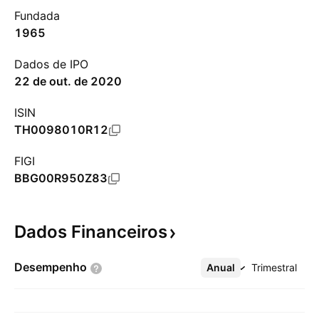
Fundada
1965
Dados de IPO
22 de out. de 2020
ISIN
TH0098010R12
FIGI
BBG00R950Z83
Dados
Financeiros
Desempenho
Anual
Mais
Trimestral