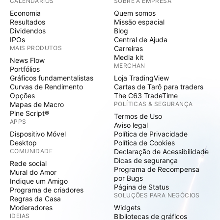
CALENDÁRIOS
SOBRE A EMPRESA
Economia
Quem somos
Resultados
Missão espacial
Dividendos
Blog
IPOs
Central de Ajuda
MAIS PRODUTOS
Carreiras
Media kit
News Flow
MERCHAN
Portfólios
Gráficos fundamentalistas
Loja TradingView
Curvas de Rendimento
Cartas de Tarô para traders
Opções
The C63 TradeTime
Mapas de Macro
POLÍTICAS & SEGURANÇA
Pine Script®
Termos de Uso
APPS
Aviso legal
Dispositivo Móvel
Política de Privacidade
Desktop
Política de Cookies
COMUNIDADE
Declaração de Acessibilidade
Dicas de segurança
Rede social
Programa de Recompensa
Mural do Amor
por Bugs
Indique um Amigo
Página de Status
Programa de criadores
SOLUÇÕES PARA NEGÓCIOS
Regras da Casa
Moderadores
Widgets
IDEIAS
Bibliotecas de gráficos