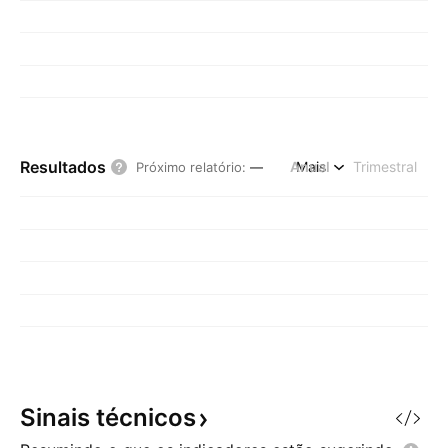
Resultados
Anual
Mais
Trimestral
Próximo relatório
:
—
Sinais
técnicos