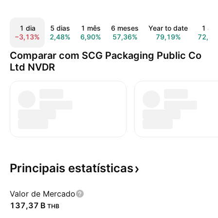
1 dia
5 dias
1 mês
6 meses
Year to date
1 an
−3,13%
2,48%
6,90%
57,36%
79,19%
72,2
Comparar com SCG Packaging Public Co
Ltd NVDR
Principais
estatísticas
Valor de Mercado
‪137,37 B‬
THB