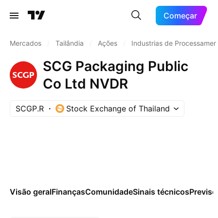
Começar
Mercados
/
Tailândia
/
Ações
/
Industrias de Processamen
SCG Packaging Public
Co Ltd NVDR
SCGP.R
Stock Exchange of Thailand
Visão geral
Finanças
Comunidade
Sinais técnicos
Previsõ