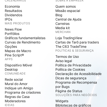
CALENDÁRIOS
SOBRE A EMPRESA
Economia
Quem somos
Resultados
Missão espacial
Dividendos
Blog
IPOs
Central de Ajuda
MAIS PRODUTOS
Carreiras
Media kit
News Flow
MERCHAN
Portfólios
Gráficos fundamentalistas
Loja TradingView
Curvas de Rendimento
Cartas de Tarô para traders
Opções
The C63 TradeTime
Mapas de Macro
POLÍTICAS & SEGURANÇA
Pine Script®
Termos de Uso
APPS
Aviso legal
Dispositivo Móvel
Política de Privacidade
Desktop
Política de Cookies
COMUNIDADE
Declaração de Acessibilidade
Dicas de segurança
Rede social
Programa de Recompensa
Mural do Amor
por Bugs
Indique um Amigo
Página de Status
Programa de criadores
SOLUÇÕES PARA NEGÓCIOS
Regras da Casa
Moderadores
Widgets
IDEIAS
Bibliotecas de gráficos