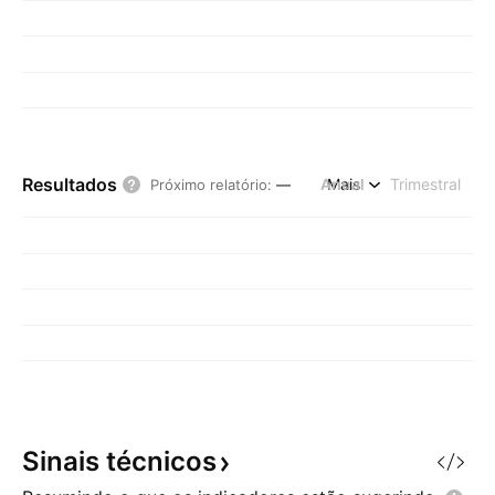
Resultados
Anual
Mais
Trimestral
Próximo relatório
:
—
Sinais
técnicos