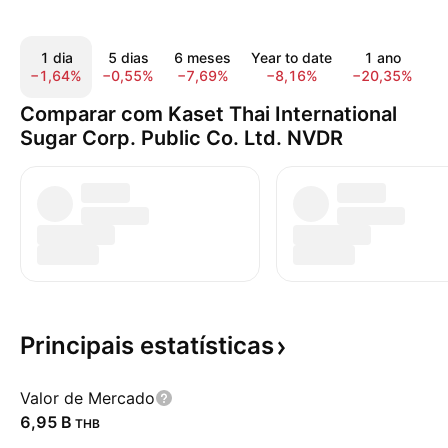
1 dia
5 dias
6 meses
Year to date
1 ano
−1,64%
−0,55%
−7,69%
−8,16%
−20,35%
−
Comparar com Kaset Thai International
Sugar Corp. Public Co. Ltd. NVDR
Principais
estatísticas
Valor de Mercado
‪6,95 B‬
THB