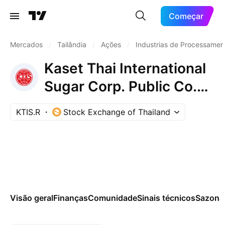
Começar
Mercados
/
Tailândia
/
Ações
/
Industrias de Processamen
Kaset Thai International
Sugar Corp. Public Co.
Ltd. NVDR
KTIS.R
Stock Exchange of Thailand
Visão geral
Finanças
Comunidade
Sinais técnicos
Sazona