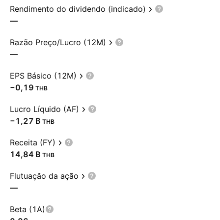
Rendimento do dividendo (indicado)
—
Razão Preço/Lucro (12M)
—
EPS Básico (12M)
−0,19
THB
Lucro Líquido (AF)
‪−1,27 B‬
THB
Receita (FY)
‪14,84 B‬
THB
Flutuação da ação
—
Beta (1A)