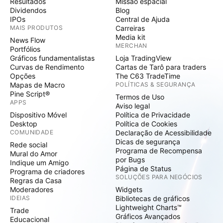
Resultados
Missão espacial
Dividendos
Blog
IPOs
Central de Ajuda
MAIS PRODUTOS
Carreiras
Media kit
News Flow
MERCHAN
Portfólios
Gráficos fundamentalistas
Loja TradingView
Curvas de Rendimento
Cartas de Tarô para traders
Opções
The C63 TradeTime
Mapas de Macro
POLÍTICAS & SEGURANÇA
Pine Script®
Termos de Uso
APPS
Aviso legal
Dispositivo Móvel
Política de Privacidade
Desktop
Política de Cookies
COMUNIDADE
Declaração de Acessibilidade
Dicas de segurança
Rede social
Programa de Recompensa
Mural do Amor
por Bugs
Indique um Amigo
Página de Status
Programa de criadores
SOLUÇÕES PARA NEGÓCIOS
Regras da Casa
Moderadores
Widgets
IDEIAS
Bibliotecas de gráficos
Lightweight Charts™
Trade
Gráficos Avançados
Educacional