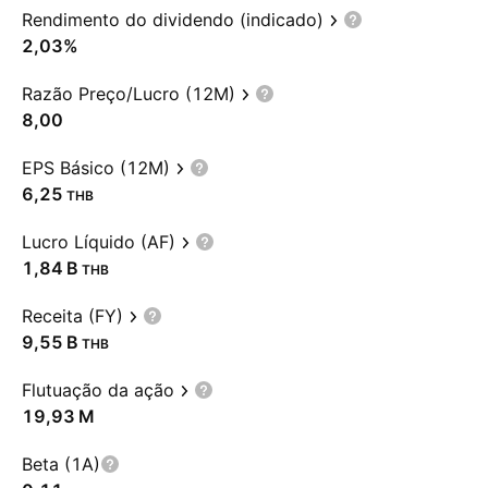
Rendimento do dividendo (indicado)
2,03%
Razão Preço/Lucro (12M)
8,00
EPS Básico (12M)
6,25
THB
Lucro Líquido (AF)
‪1,84 B‬
THB
Receita (FY)
‪9,55 B‬
THB
Flutuação da ação
‪19,93 M‬
Beta (1A)