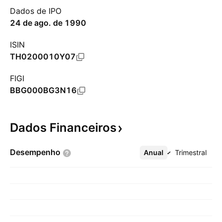
Dados de IPO
24 de ago. de 1990
ISIN
TH0200010Y07
FIGI
BBG000BG3N16
Dados
Financeiros
Desempenho
Anual
Mais
Trimestral