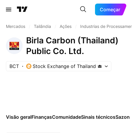
Começar
Mercados
/
Tailândia
/
Ações
/
Industrias de Processamen
Birla Carbon (Thailand)
Public Co. Ltd.
BCT
Stock Exchange of Thailand
Visão geral
Finanças
Comunidade
Sinais técnicos
Sazona