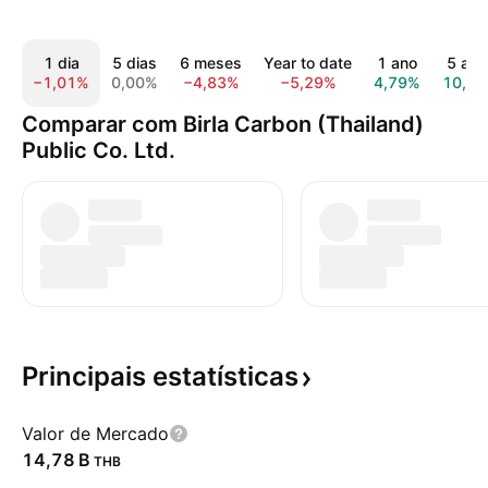
1 dia
5 dias
6 meses
Year to date
1 ano
5 ano
−1,01%
0,00%
−4,83%
−5,29%
4,79%
10,0
Comparar com Birla Carbon (Thailand)
Public Co. Ltd.
Principais
estatísticas
Valor de Mercado
‪14,78 B‬
THB