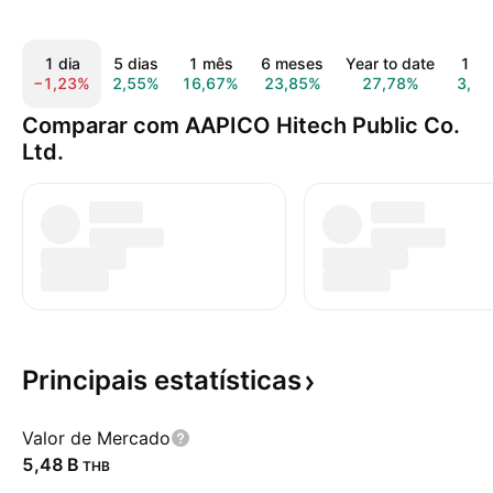
1 dia
5 dias
1 mês
6 meses
Year to date
1 an
−1,23%
2,55%
16,67%
23,85%
27,78%
3,2
Comparar com AAPICO Hitech Public Co.
Ltd.
Principais
estatísticas
Valor de Mercado
‪5,48 B‬
THB