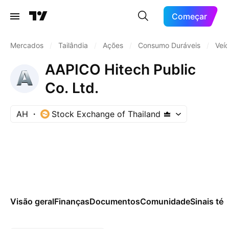
Começar
Mercados
/
Tailândia
/
Ações
/
Consumo Duráveis
/
Veí
AAPICO Hitech Public
Co. Ltd.
AH
Stock Exchange of Thailand
Visão geral
Finanças
Documentos
Comunidade
Sinais té