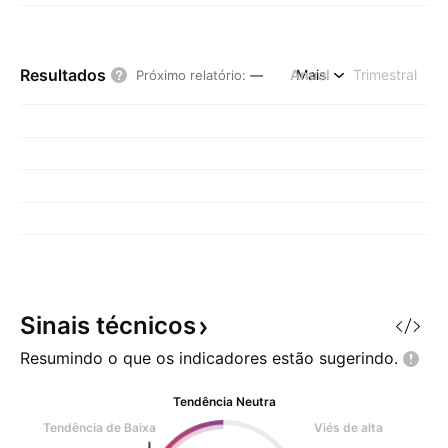
Resultados
Anual
Mais
Trimestral
Próximo relatório
:
—
Sinais
técnicos
Resumindo o que os indicadores estão
sugerindo.
Tendência Neutra
Tendência de Baixa
Viés de alta