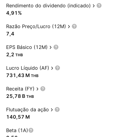
Rendimento do dividendo (indicado)
4,91%
Razão Preço/Lucro (12M)
7,4
EPS Básico (12M)
2,2
THB
Lucro Líquido (AF)
‪731,43 M‬
THB
Receita (FY)
‪25,78 B‬
THB
Flutuação da ação
‪140,57 M‬
Beta (1A)