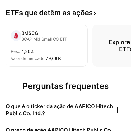
ETFs que detêm as
ações
BMSCG
BCAP Mid Small CG ETF
Explore 
ETF
Peso
1,26%
Valor de mercado
‪79,08 K‬
Perguntas frequentes
O que é o ticker da ação de
AAPICO Hitech
Public Co. Ltd.
?
O preço da ação
AAPICO Hitech Public Co.