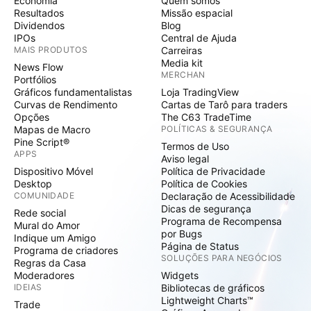
Economia
Quem somos
Resultados
Missão espacial
Dividendos
Blog
IPOs
Central de Ajuda
MAIS PRODUTOS
Carreiras
Media kit
News Flow
MERCHAN
Portfólios
Gráficos fundamentalistas
Loja TradingView
Curvas de Rendimento
Cartas de Tarô para traders
Opções
The C63 TradeTime
Mapas de Macro
POLÍTICAS & SEGURANÇA
Pine Script®
Termos de Uso
APPS
Aviso legal
Dispositivo Móvel
Política de Privacidade
Desktop
Política de Cookies
COMUNIDADE
Declaração de Acessibilidade
Dicas de segurança
Rede social
Programa de Recompensa
Mural do Amor
por Bugs
Indique um Amigo
Página de Status
Programa de criadores
SOLUÇÕES PARA NEGÓCIOS
Regras da Casa
Moderadores
Widgets
IDEIAS
Bibliotecas de gráficos
Lightweight Charts™
Trade