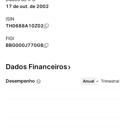
17 de out. de 2002
ISIN
TH0688A10Z02
FIGI
BBG000J770G8
Dados
Financeiros
Desempenho
Anual
Mais
Trimestral