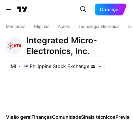
Começar
Mercados
/
Filipinas
/
Ações
/
Tecnologia Eletrônica
/
Eq
Integrated Micro-
Electronics, Inc.
IMI
Philippine Stock Exchange
Visão geral
Finanças
Comunidade
Sinais técnicos
Previsõ