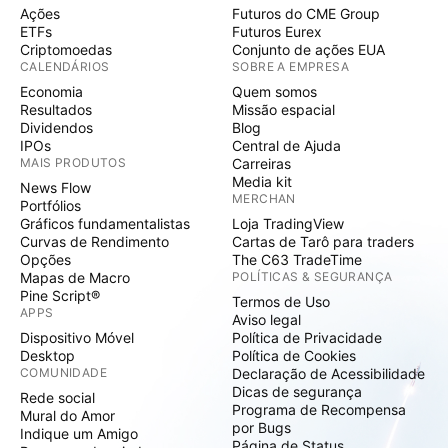
Ações
Futuros do CME Group
ETFs
Futuros Eurex
Criptomoedas
Conjunto de ações EUA
CALENDÁRIOS
SOBRE A EMPRESA
Economia
Quem somos
Resultados
Missão espacial
Dividendos
Blog
IPOs
Central de Ajuda
MAIS PRODUTOS
Carreiras
Media kit
News Flow
MERCHAN
Portfólios
Gráficos fundamentalistas
Loja TradingView
Curvas de Rendimento
Cartas de Tarô para traders
Opções
The C63 TradeTime
Mapas de Macro
POLÍTICAS & SEGURANÇA
Pine Script®
Termos de Uso
APPS
Aviso legal
Dispositivo Móvel
Política de Privacidade
Desktop
Política de Cookies
COMUNIDADE
Declaração de Acessibilidade
Dicas de segurança
Rede social
Programa de Recompensa
Mural do Amor
por Bugs
Indique um Amigo
Página de Status