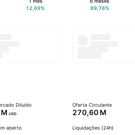
1 mês
6 meses
12,69%
89,76%
ercado Diluído
Oferta Circulante
 M‬
‪270,60 M‬
USD
em aberto
Liquidações (24h)