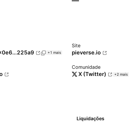
—
Site
x0e6...225a9
pieverse.io
+1 mais
Comunidade
io
X (Twitter)
+2 mais
Liquidações