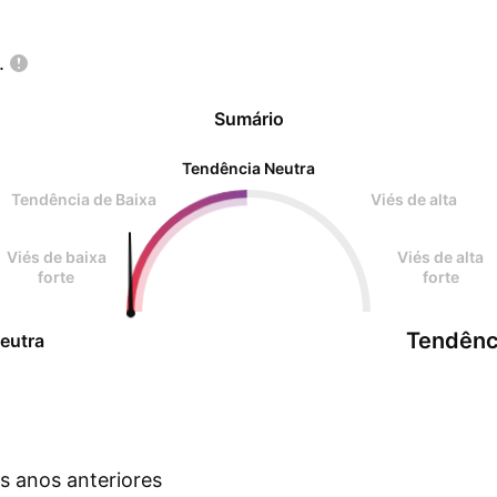
.
Sumário
Tendência Neutra
Tendência de Baixa
Viés de alta
Viés de baixa
Viés de alta
forte
forte
Tendênc
eutra
s anos anteriores