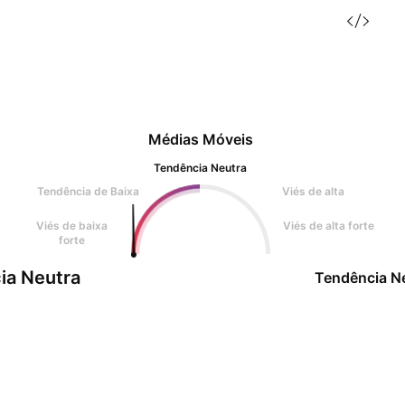
Médias Móveis
Tendência Neutra
Tendência de Baixa
Viés de alta
Viés de baixa
Viés de alta forte
forte
ia Neutra
Tendência N