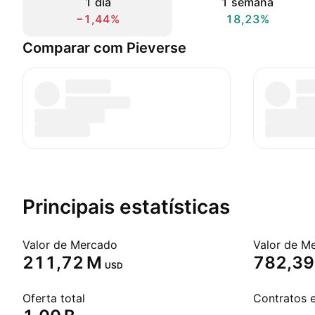
1 dia
1 semana
−1,44%
18,23%
Comparar com Pieverse
Principais estatísticas
Valor de Mercado
Valor de M
‪211,72 M‬
‪782,39
USD
Oferta total
Contratos 