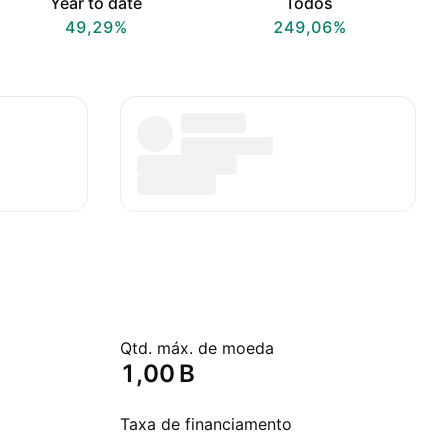
Year to date
Todos
49,29%
249,06%
Qtd. máx. de moeda
‪1,00 B‬
Taxa de financiamento