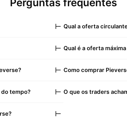
Perguntas frequentes
Qual a oferta circulant
Qual é a oferta máxim
ieverse
?
Como comprar
Pievers
 do tempo?
O que os traders acha
rse
?