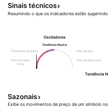
Sinais
técnicos
Resumindo o que os indicadores estão
sugerindo
Osciladores
Tendência Neutra
Tendência de Baixa
Viés de alta
Viés de baixa
Viés de alta forte
forte
Tendência N
Sazonais
Exibe os movimentos de preço de um símbolo no