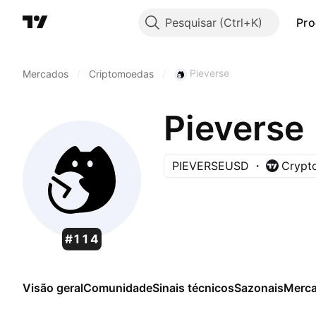
Pesquisar
Pro
Pieverse
Mercados
/
Criptomoedas
/
Pieverse
PIEVERSEUSD
Crypto
#114
Visão geral
Comunidade
Sinais técnicos
Sazonais
Merc