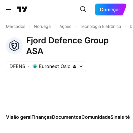
Começar
Mercados
/
Noruega
/
Ações
/
Tecnologia Eletrônica
/
D
Fjord Defence Group
ASA
DFENS
Euronext Oslo
Visão geral
Finanças
Documentos
Comunidade
Sinais té