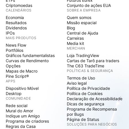
ETFs
Futuros Eurex
Criptomoedas
Conjunto de ações EUA
CALENDÁRIOS
SOBRE A EMPRESA
Economia
Quem somos
Resultados
Missão espacial
Dividendos
Blog
IPOs
Central de Ajuda
MAIS PRODUTOS
Carreiras
Media kit
News Flow
MERCHAN
Portfólios
Gráficos fundamentalistas
Loja TradingView
Curvas de Rendimento
Cartas de Tarô para traders
Opções
The C63 TradeTime
Mapas de Macro
POLÍTICAS & SEGURANÇA
Pine Script®
Termos de Uso
APPS
Aviso legal
Dispositivo Móvel
Política de Privacidade
Desktop
Política de Cookies
COMUNIDADE
Declaração de Acessibilidade
Dicas de segurança
Rede social
Programa de Recompensa
Mural do Amor
por Bugs
Indique um Amigo
Página de Status
Programa de criadores
SOLUÇÕES PARA NEGÓCIOS
Regras da Casa