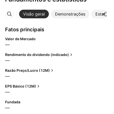
Visão geral
Demonstrações
Estatístic
Mais
Fatos principais
Valor de Mercado
—
Rendimento do dividendo (indicado)
—
Razão Preço/Lucro (12M)
—
EPS Básico (12M)
—
Fundada
—