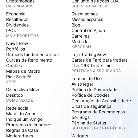
Criptomoedas
Conjunto de ações EUA
CALENDÁRIOS
SOBRE A EMPRESA
Economia
Quem somos
Resultados
Missão espacial
Dividendos
Blog
IPOs
Central de Ajuda
MAIS PRODUTOS
Carreiras
Media kit
News Flow
MERCHAN
Portfólios
Gráficos fundamentalistas
Loja TradingView
Curvas de Rendimento
Cartas de Tarô para traders
Opções
The C63 TradeTime
Mapas de Macro
POLÍTICAS & SEGURANÇA
Pine Script®
Termos de Uso
APPS
Aviso legal
Dispositivo Móvel
Política de Privacidade
Desktop
Política de Cookies
COMUNIDADE
Declaração de Acessibilidade
Dicas de segurança
Rede social
Programa de Recompensa
Mural do Amor
por Bugs
Indique um Amigo
Página de Status
Programa de criadores
SOLUÇÕES PARA NEGÓCIOS
Regras da Casa
Moderadores
Widgets