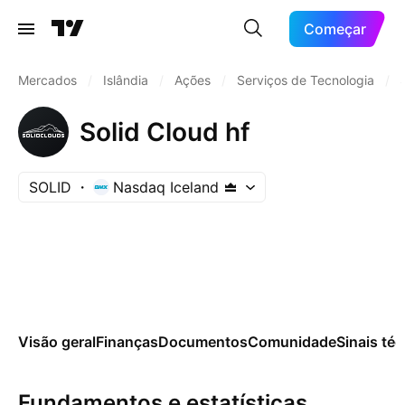
Começar
Mercados
/
Islândia
/
Ações
/
Serviços de Tecnologia
/
Solid Cloud hf
SOLID
Nasdaq Iceland
Visão geral
Finanças
Documentos
Comunidade
Sinais té
Fundamentos e estatísticas