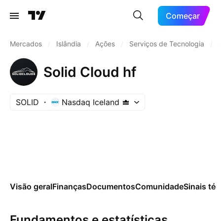
Começar
Mercados
/
Islândia
/
Ações
/
Serviços de Tecnologia
/
Solid Cloud hf
SOLID
Nasdaq Iceland
Visão geral
Finanças
Documentos
Comunidade
Sinais té
Fundamentos e estatísticas