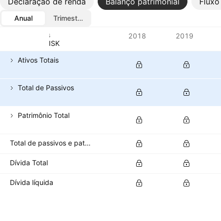
Declaração de renda
Balanço patrimonial
Fluxo
Anual
Trimestral
Métricas
2018
2019
Moeda: ISK
Ativos Totais
Total de Passivos
Patrimônio Total
Total de passivos e patrimônio líquido
Dívida Total
Dívida líquida