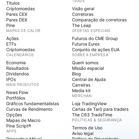
TRADE
Títulos
Criptomoedas
Visão geral
Pares CEX
Corretoras
Pares DEX
Comparação de corretoras
Pine
The Leap
MAPAS DE CALOR
OFERTAS ESPECIAIS
Ações
Futuros do CME Group
ETFs
Futuros Eurex
Criptomoedas
Conjunto de ações EUA
CALENDÁRIOS
SOBRE A EMPRESA
Economia
Quem somos
Resultados
Missão espacial
Dividendos
Blog
IPOs
Central de Ajuda
MAIS PRODUTOS
Carreiras
Media kit
News Flow
MERCHAN
Portfólios
Gráficos fundamentalistas
Loja TradingView
Curvas de Rendimento
Cartas de Tarô para traders
Opções
The C63 TradeTime
Mapas de Macro
POLÍTICAS & SEGURANÇA
Pine Script®
Termos de Uso
APPS
Aviso legal
Dispositivo Móvel
Política de Privacidade