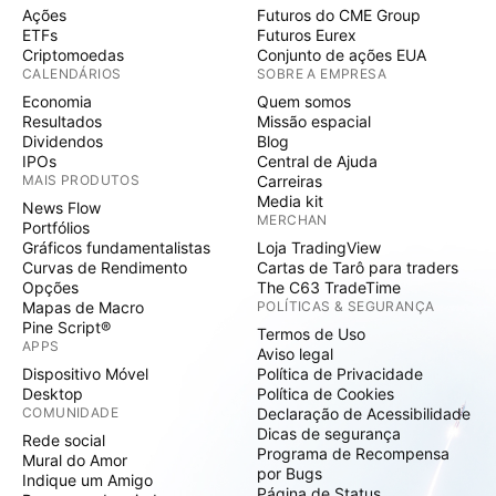
Ações
Futuros do CME Group
ETFs
Futuros Eurex
Criptomoedas
Conjunto de ações EUA
CALENDÁRIOS
SOBRE A EMPRESA
Economia
Quem somos
Resultados
Missão espacial
Dividendos
Blog
IPOs
Central de Ajuda
MAIS PRODUTOS
Carreiras
Media kit
News Flow
MERCHAN
Portfólios
Gráficos fundamentalistas
Loja TradingView
Curvas de Rendimento
Cartas de Tarô para traders
Opções
The C63 TradeTime
Mapas de Macro
POLÍTICAS & SEGURANÇA
Pine Script®
Termos de Uso
APPS
Aviso legal
Dispositivo Móvel
Política de Privacidade
Desktop
Política de Cookies
COMUNIDADE
Declaração de Acessibilidade
Dicas de segurança
Rede social
Programa de Recompensa
Mural do Amor
por Bugs
Indique um Amigo
Página de Status