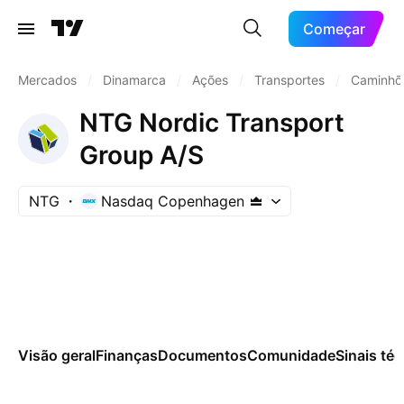
Começar
Mercados
/
Dinamarca
/
Ações
/
Transportes
/
Caminhõ
NTG Nordic Transport
Group A/S
NTG
Nasdaq Copenhagen
Visão geral
Finanças
Documentos
Comunidade
Sinais té